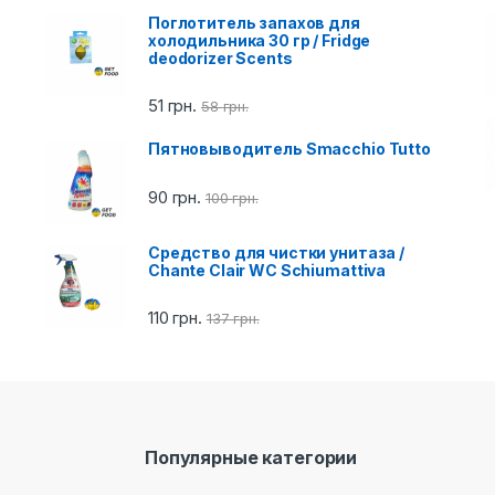
Поглотитель запахов для
холодильника 30 гр / Fridge
deodorizer Scents
51
грн.
58
грн.
Пятновыводитель Smacchio Tutto
90
грн.
100
грн.
Cредство для чистки унитаза /
Chante Clair WC Schiumattiva
110
грн.
137
грн.
Популярные категории