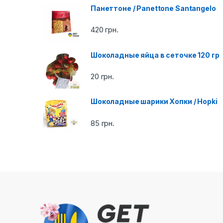
a
Панеттоне / Panettone Santangelo
r
420
грн.
o
Шоколадные яйца в сеточке 120 гр
u
20
грн.
s
e
Шоколадные шарики Хопки / Hopki
l
85
грн.