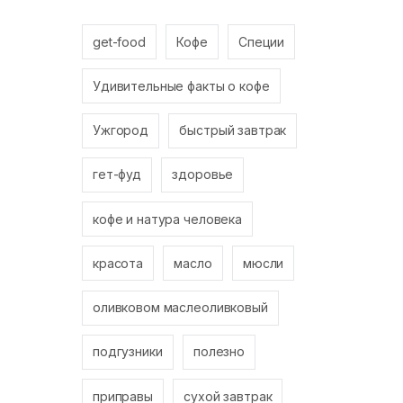
get-food
Кофе
Специи
Удивительные факты о кофе
Ужгород
быстрый завтрак
гет-фуд
здоровье
кофе и натура человека
красота
масло
мюсли
оливковом маслеоливковый
подгузники
полезно
приправы
сухой завтрак