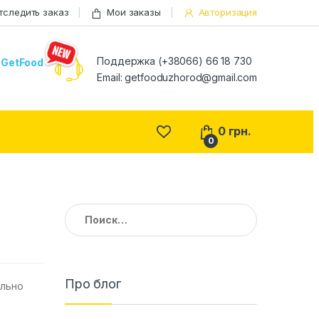
тследить заказ
Мои заказы
Авторизация
Поддержка (+38066) 66 18 730
GetFood
Email:
getfooduzhorod@gmail.com
0
грн.
0
Найти:
Про блог
ильно