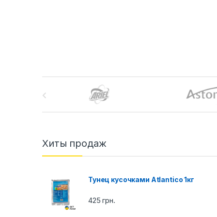
B
r
a
n
Хиты продаж
d
Тунец кусочками Atlantico 1кг
s
C
425
грн.