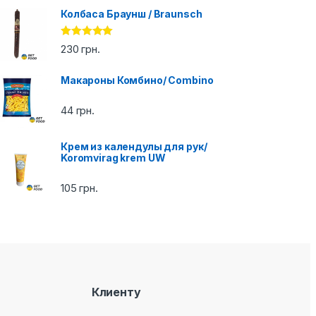
Колбаса Браунш / Braunsch
Оценка
5.00
230
грн.
из 5
Макароны Комбино/ Combino
44
грн.
Крем из календулы для рук/
Koromvirag krem ​​UW
105
грн.
Клиенту