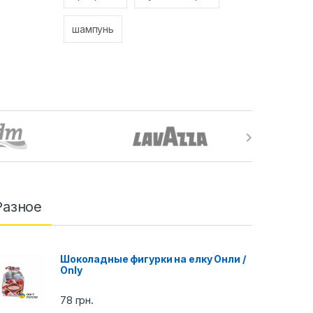
шампунь
Разное
Шоколадные фигурки на елку Онли /
Only
78
грн.