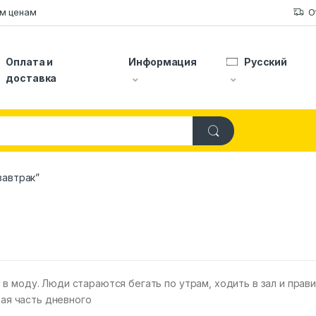
ым ценам
О
Оплата и
Информация
Русский
доставка
завтрак”
в моду. Люди стараются бегать по утрам, ходить в зал и прав
ная часть дневного