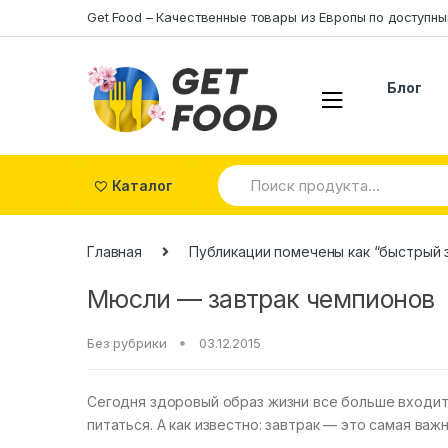
Skip to navigation
Skip to content
Get Food – Качественные товары из Eвропы по доступн
Блог
S
Каталог
e
a
r
c
Главная
Публикации помечены как “быстрый 
h
f
Мюсли — завтрак чемпионов
o
r
:
Без рубрики
03.12.2015
Сегодня здоровый образ жизни все больше входит 
питаться. А как известно: завтрак — это самая важ