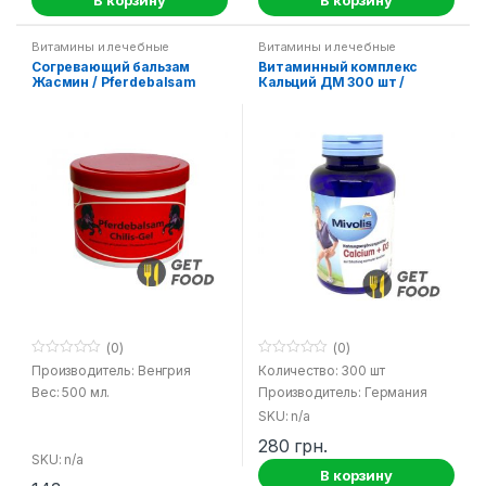
Витамины и лечебные
Витамины и лечебные
средства
средства
Согревающий бальзам
Витаминный комплекс
Жасмин / Pferdebalsam
Кальций ДМ 300 шт /
Chili – Gel Jasmine
Calcium D3 DM Mivolis
(0)
(0)
0
0
Производитель: Венгрия
Количество: 300 шт
o
o
Вес: 500 мл.
Производитель: Германия
u
u
t
t
SKU: n/a
o
o
f
f
280
грн.
5
5
SKU: n/a
В корзину