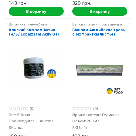
143
грн.
320
грн.
5
5
В корзину
В корзину
Витамины и лечебные
Бытовая Химия
,
Витамины и
средства
лечебные средства
Конский бальзам Актив
Бальзам Альпийские травы
Гель / Lobalzsam Aktiv Gel
с экстрактом листьев
UW
винограда и конского
каштана (против варикоза)
(0)
(0)
0
0
Вес: 500 мл
Производитель: Германия
o
o
Производитель: Венгрия
Объем: 200 мл.
u
u
t
t
SKU: n/a
SKU: n/a
o
o
f
f
5
5