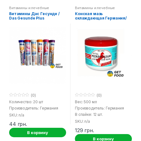
Витамины и лечебные
Витамины и лечебные
средства
средства
Витамины Дас Гесунде /
Конская мазь
Das Gesunde Plus
охлаждающая Германия/
Pferdebalsam
(0)
(0)
0
0
Количество: 20 шт
Вес: 500 мл
o
o
Производитель: Германия
Производитель: Германия
u
u
t
t
В спайке: 12 шт.
SKU: n/a
o
o
f
f
SKU: n/a
44
грн.
5
5
129
грн.
В корзину
В корзину