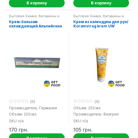
В корзину
В корзину
Бытовая Химия
,
Витамины и
Бытовая Химия
,
Витамины и
лечебные средства
лечебные средства
,
Средства
Крем-бальзам
Крем из календулы для рук/
гигиены
охлаждающий Альпийские
Koromvirag krem ​​UW
травы
(0)
(0)
0
0
Производитель: Германия
Объем: 250 мл.
o
o
Объем: 200 мл.
Производитель: Венгрия
u
u
t
t
SKU: n/a
SKU: n/a
o
o
f
f
170
грн.
105
грн.
5
5
В корзину
В корзину