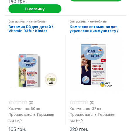
143
грн.
В корзину
Витамины и лечебные
Витамины и лечебные
средства
средства
Витамин D3 для детей /
Комплекс витаминов для
Vitamin D3 fur Kinder
укрепления иммунитету /
Immun komplex DM
(0)
(0)
0
0
Количество: 60 шт
Количество: 32 шт
o
o
Производитель: Германия
Производитель: Германия
u
u
t
t
SKU: n/a
SKU: n/a
o
o
f
f
165
грн.
220
грн.
5
5