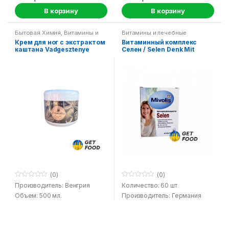
В корзину
В корзину
Бытовая Химия
,
Витамины и
Витамины и лечебные
лечебные средства
средства
Крем для ног с экстрактом
Витаминный комплекс
каштана Vadgesztenye
Селен / Selen Denk Mit
(0)
(0)
0
0
Производитель: Венгрия
Количество: 60 шт
o
o
Объем: 500 мл.
Производитель: Германия
u
u
t
t
SKU: n/a
SKU: n/a
o
o
f
f
165
грн.
170
грн.
5
5