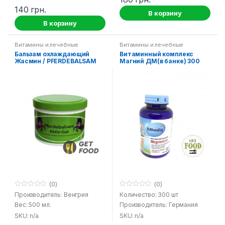
140
грн.
В корзину
В корзину
Витамины и лечебные
Витамины и лечебные
средства
средства
Бальзам охлаждающий
Витаминный комплекс
Жасмин / PFERDEBALSAM
Магний ДМ(в банке) 300
Activ – Gel Jasmine
шт! / Magnesium DM Mivolis
(0)
(0)
0
0
Производитель: Венгрия
Количество: 300 шт
o
o
Вес: 500 мл.
Производитель: Германия
u
u
t
t
SKU: n/a
SKU: n/a
o
o
f
f