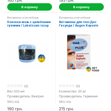
160
грн.
193
грн.
В корзину
В корзину
Витамины и лечебные
Витамины и лечебные
средства
средства
Конская мазь с целебными
Витамины для глаз Дас
грязями / Lobalzsam iszap
Гесунде / Augen Kapseln
kivonattal
Das Gesunde Plus DM
(0)
(0)
0
0
Вес: 500 мл
Количество: 30 шт
o
o
Производитель: Венгрия
Производитель: Германия
u
u
t
t
SKU: n/a
SKU: n/a
o
o
f
f
160
грн.
215
грн.
5
5