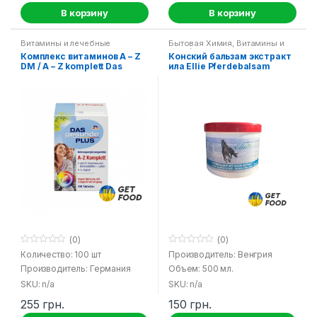
В корзину
В корзину
Витамины и лечебные
Бытовая Химия
,
Витамины и
средства
лечебные средства
Комплекс витаминов A – Z
Конский бальзам экстракт
DM / A – Z komplett Das
ила Ellie Pferdebalsam
Gesunde Plus
(0)
(0)
0
0
Количество: 100 шт
Производитель: Венгрия
o
o
Производитель: Германия
Объем: 500 мл.
u
u
t
t
SKU: n/a
SKU: n/a
o
o
f
f
255
грн.
150
грн.
5
5