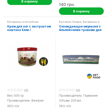
В корзину
140
грн.
В корзину
Витамины и лечебные
Бытовая Химия
,
Витамины и
средства
лечебные средства
Крем для ног с экстрактом
Охлаждающая эмульсия с
каштана Елли /
Альпийскими травами для
Rosskastanien Bein Creme
снятия боли
Ellie
(0)
(0)
0
0
Вес: 500 гр
Производитель: Германия
o
o
Производитель: Венгрия
Объем: 200 мл.
u
u
t
t
SKU: n/a
SKU: n/a
o
o
f
f