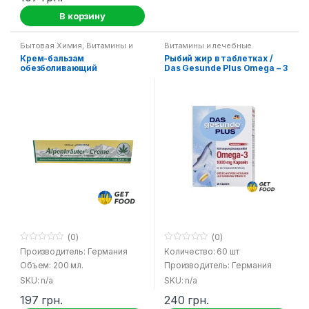
В корзину
Бытовая Химия
,
Витамины и
Витамины и лечебные
лечебные средства
средства
Крем-бальзам
Рыбий жир в таблетках /
обезболивающий
Das Gesunde Plus Omega – 3
Альпийские травы с
экстрактом конопли
(0)
(0)
0
0
Производитель: Германия
Количество: 60 шт
o
o
Объем: 200 мл.
Производитель: Германия
u
u
t
t
SKU: n/a
SKU: n/a
o
o
f
f
197
грн.
240
грн.
5
5