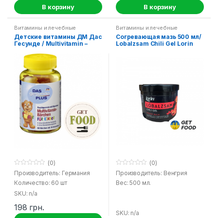
В корзину
В корзину
Витамины и лечебные
Витамины и лечебные
средства
средства
Детские витамины ДМ Дас
Согревающая мазь 500 мл/
Гесунде / Multivitamin –
Lobalzsam Chili Gel Lorin
Barchen fur Kinder DM Das
Gesunde Plus
(0)
(0)
0
0
Производитель: Германия
Производитель: Венгрия
o
o
Количество: 60 шт
Вес: 500 мл.
u
u
t
t
SKU: n/a
o
o
f
f
198
грн.
5
5
SKU: n/a