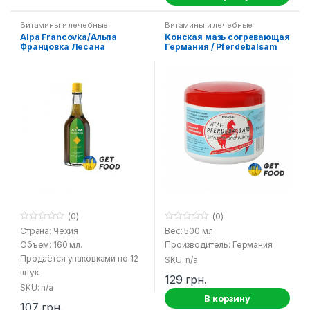
Витамины и лечебные
Витамины и лечебные
средства
средства
Alpa Francovka/Альпа
Конская мазь согревающая
Францовка Лесана
Германия / Pferdebalsam
Erfischt und warmt
(0)
(0)
0
0
Страна: Чехия
Вес: 500 мл
o
o
Объем: 160 мл.
Производитель: Германия
u
u
t
t
Продаётся упаковками по 12
SKU: n/a
o
o
f
f
штук.
129
грн.
5
5
SKU: n/a
В корзину
107
грн.