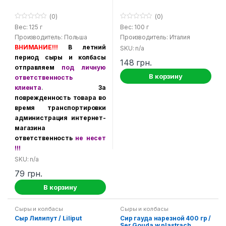
(0)
(0)
0
0
Вес: 125 г
Вес: 100 г
o
o
Производитель: Польша
Производитель: Италия
u
u
t
t
ВНИМАНИЕ!!!
В летний
SKU: n/a
o
o
f
f
период сыры и колбасы
148
грн.
5
5
отправляем
под личную
В корзину
ответственность
клиента
.
За
поврежденность товара во
время транспортировки
администрация интернет-
магазина
ответственность
не несет
!!!
SKU: n/a
79
грн.
В корзину
Сыры и колбасы
Сыры и колбасы
Сыр Лилипут / Liliput
Сир гауда нарезной 400 гр /
Ser Gouda w plastrach