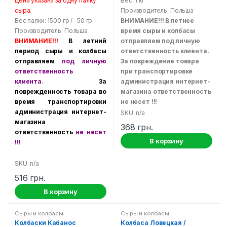
Цена указана за одну палку
Вес: 1 кг
o
o
сыра.
Производитель: Польша
u
u
t
t
Вес палки: 1500 гр /- 50 гр
ВНИМАНИЕ!!! В летнее
o
o
f
f
Производитель: Польша
время сыры и колбасы
5
5
ВНИМАНИЕ!!!
В летний
отправляем под личную
период сыры и колбасы
ответственность клиента.
отправляем
под личную
За повреждение товара
ответственность
при транспортировке
клиента
.
За
администрация интернет-
поврежденность товара во
магазина ответственность
время транспортировки
не несет !!!
администрация интернет-
SKU: n/a
магазина
368
грн.
ответственность
не несет
В корзину
!!!
SKU: n/a
516
грн.
В корзину
Сыры и колбасы
Сыры и колбасы
Колбаски Кабанос
Колбаса Ловецкая /