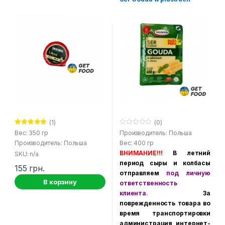
(1)
(0)
Оценка
5.00
0
Вес: 350 гр
Производитель: Польша
из 5
o
Производитель: Польша
Вес: 400 гр
u
t
ВНИМАНИЕ!!!
В летний
SKU: n/a
o
f
период сыры и колбасы
155
грн.
5
отправляем
под личную
В корзину
ответственность
клиента
.
За
поврежденность товара во
время транспортировки
администрация интернет-