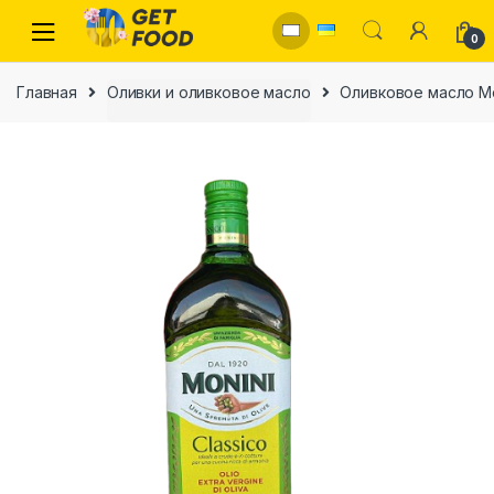
Skip to navigation
Skip to content
0
Главная
Оливки и оливковое масло
Оливковое масло Мони