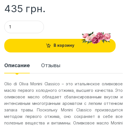
435
грн.
Q
u
a
n
t
В корзину
i
t
y
Описание
Отзывы
Olio di Oliva Monini Classico – это итальянское оливковое
масло первого холодного отжима, высшего качества. Это
оливковое масло обладает сбалансированным вкусом и
интенсивным многогранным ароматом с легким оттенком
запаха травы. Поскольку Monini Classico производится
методом первого отжима, оно сохраняет в себе все
полезные вещества и витамины. Оливковое масло Monini