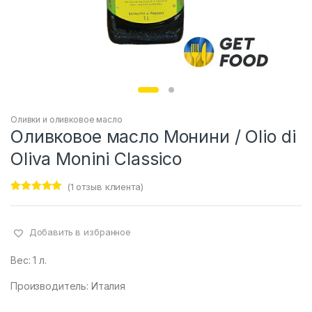
Оливки и оливковое масло
Оливковое масло Монини / Olio di
Oliva Monini Classico
(
1
отзыв клиента)
Рейтинг
1
5.00
из 5 на
основе
опроса
Добавить в избранное
пользовател
я
Вес: 1 л.
Производитель: Италия