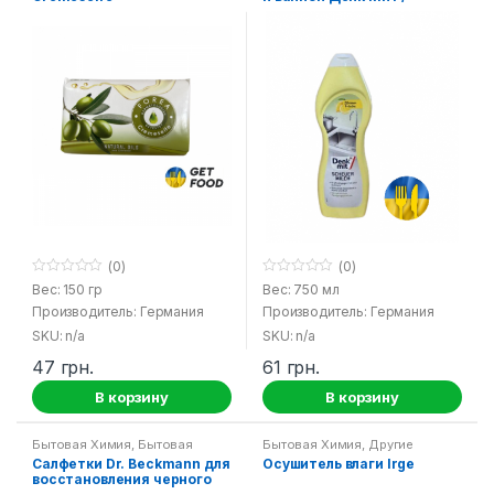
Scheuermilch Denk Mit
(0)
(0)
0
0
Вес: 150 гр
Вес: 750 мл
o
o
Производитель: Германия
Производитель: Германия
u
u
t
t
SKU: n/a
SKU: n/a
o
o
f
f
47
грн.
61
грн.
5
5
В корзину
В корзину
Бытовая Химия
,
Бытовая
Бытовая Химия
,
Другие
химия от Dr.Beckmann
,
Все для
средства
Салфетки Dr. Beckmann для
Осушитель влаги Irge
стирки
восстановления черного