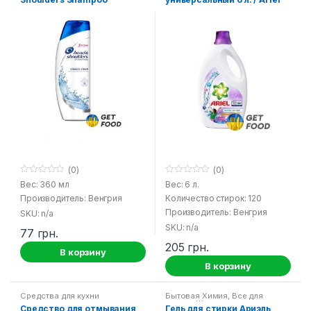
Persil
Whites + Colors
(0)
(0)
0
0
Вес: 360 мл
Вес: 6 л.
o
o
Производитель: Венгрия
Количество стирок: 120
u
u
t
t
Производитель: Венгрия
SKU: n/a
o
o
f
f
SKU: n/a
77
грн.
5
5
205
грн.
В корзину
В корзину
Средства для кухни
Бытовая Химия
,
Все для
стирки
,
Жидкие порошки для
Средство для отмывания
Гель для стирки Ариэль