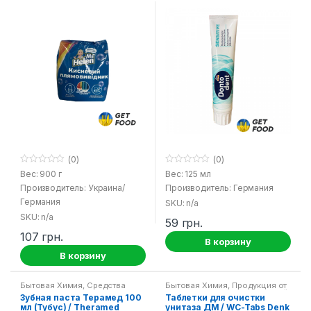
(0)
(0)
0
0
Вес: 900 г
Вес: 125 мл
o
o
Производитель: Украина/
Производитель: Германия
u
u
t
t
Германия
SKU: n/a
o
o
f
f
SKU: n/a
59
грн.
5
5
107
грн.
В корзину
В корзину
Бытовая Химия
,
Средства
Бытовая Химия
,
Продукция от
гигиены
Denk Mit
,
Средства для ванной
Зубная паста Терамед 100
Таблетки для очистки
и туалета
мл (Тубус) / Theramed
унитаза ДМ / WC-Tabs Denk