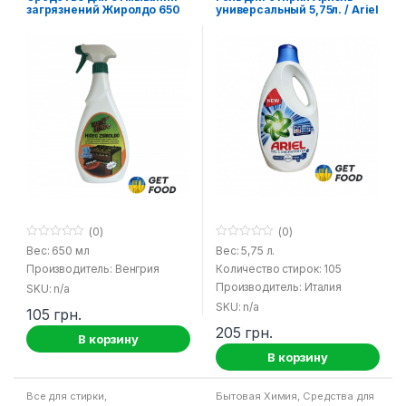
стирки
,
Продукция от Ariel и
загрязнений Жиролдо 650
универсальный 5,75л. / Ariel
Persil
мл. / Hideg Zsiroldo Well
Gel Lenor
Done
(0)
(0)
0
0
Вес: 650 мл
Вес: 5,75 л.
o
o
Производитель: Венгрия
Количество стирок: 105
u
u
t
t
Производитель: Италия
SKU: n/a
o
o
f
f
SKU: n/a
105
грн.
5
5
205
грн.
В корзину
В корзину
Все для стирки
,
Бытовая Химия
,
Средства для
Ополаскиватели для стирки
кухни