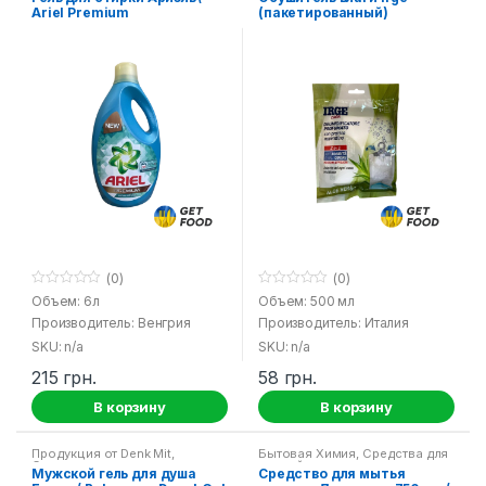
стирки
Ariel Premium
(пакетированный)
(0)
(0)
0
0
Объем: 6л
Объем: 500 мл
o
o
Производитель: Венгрия
Производитель: Италия
u
u
t
t
SKU: n/a
SKU: n/a
o
o
f
f
215
грн.
58
грн.
5
5
В корзину
В корзину
Продукция от Denk Mit
,
Бытовая Химия
,
Средства для
Средства гигиены
ванной и туалета
Мужской гель для душа
Средство для мытья