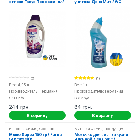
стирки Галус Профешинал/
унитаза Денк Мит / WC-
Gallus Professional 4 in 1
reiniger Denk Mit
(0)
(1)
0
Оценка
5.00
Вес: 4,05 л.
Вес: 1 л.
o
из 5
Производитель: Германия
Производитель: Германия
u
t
SKU: n/a
SKU: n/a
o
f
244
грн.
84
грн.
5
В корзину
В корзину
Бытовая Химия
,
Средства
Бытовая Химия
,
Продукция от
гигиены
Denk Mit
,
Средства для кухни
Мыло Фореа 150 гр / Forea
Молочко для чистки кухни
Cremeseife
и ванной Денк Мит /