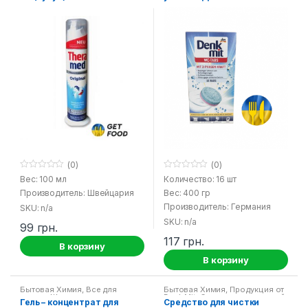
Original
Mit
(0)
(0)
0
0
Вес: 100 мл
Количество: 16 шт
o
o
Производитель: Швейцария
Вес: 400 гр
u
u
t
t
Производитель: Германия
SKU: n/a
o
o
f
f
SKU: n/a
99
грн.
5
5
117
грн.
В корзину
В корзину
Бытовая Химия
,
Все для
Бытовая Химия
,
Продукция от
стирки
,
Жидкие порошки для
Denk Mit
,
Средства для ванной
Гель – концентрат для
Средство для чистки
стирки
и туалета