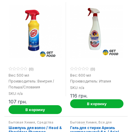
Клер 600 мл/ Chante Clair
(0)
(0)
0
0
Вес: 500 мл
Вес: 600 мл
o
o
Производитель: Венгрия /
Производитель: Италия
u
u
t
t
Польша/Словакия
SKU: n/a
o
o
f
f
SKU: n/a
116
грн.
5
5
107
грн.
В корзину
В корзину
Бытовая Химия
,
Средства
Бытовая Химия
,
Все для
гигиены
стирки
,
Жидкие порошки для
Шампунь для волос / Head &
Гель для стирки Ариэль
стирки
,
Продукция от Ariel и
Shoulders Shampoo
универсальный 6 л. / Ariel