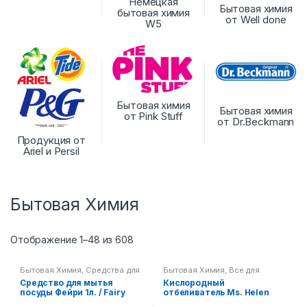
Немецкая
Бытовая химия
бытовая химия
от Well done
W5
Бытовая химия
Бытовая химия
от Pink Stuff
от Dr.Beckmann
Продукция от
Ariel и Persil
Бытовая Химия
Отображение 1–48 из 608
Бытовая Химия
,
Средства для
Бытовая Химия
,
Все для
кухни
стирки
,
Сыпучие порошки для
Средство для мытья
Кислородный
стирки
посуды Фейри 1л. / Fairy
отбеливатель Ms. Helen