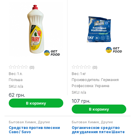
(0)
(0)
0
0
Вес: 1 л.
Вес: 1 кг
o
o
Польша
Производитель: Германия
u
u
t
t
Розфасовка: Украина
SKU: n/a
o
o
f
f
SKU: n/a
62
грн.
5
5
107
грн.
В корзину
В корзину
Бытовая Химия
,
Другие
Бытовая Химия
,
Другие
средства
средства
Средство против плесени
Органическое средство
Саво / Savo
для удаления пятен Шанте