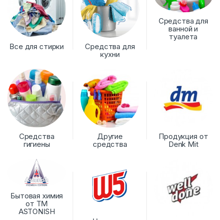
Средства для
ванной и
туалета
Все для стирки
Средства для
кухни
Средства
Другие
Продукция от
гигиены
средства
Denk Mit
Бытовая химия
от ТМ
ASTONISH