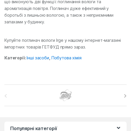
що виконують дві функції: поглинання вологи та
ароматизація повітря. Поглинач дуже ефективний у
боротьбі з лишньою вологою, а також з неприємними
запахами у будинку.
Купуйте поглинач вологи Irge у нашому інтернет-магазині
імпортних товарів ГЕТФУД прямо зараз.
Категорії:
Інші засоби
,
Побутова хімія
B
r
a
n
Популярні категорії