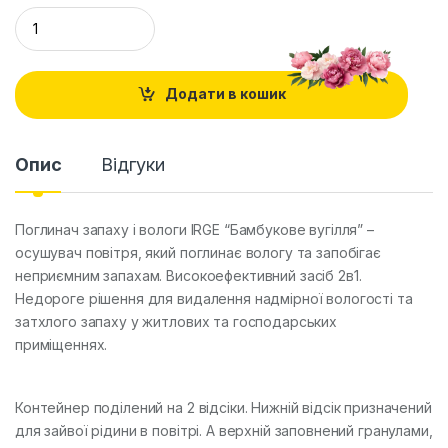
Q
u
a
n
t
Додати в кошик
i
t
y
Опис
Відгуки
Поглинач запаху і вологи IRGE “Бамбукове вугілля” –
осушувач повітря, який поглинає вологу та запобігає
неприємним запахам. Високоефективний засіб 2в1.
Недороге рішення для видалення надмірної вологості та
затхлого запаху у житлових та господарських
приміщеннях.
Контейнер поділений на 2 відсіки. Нижній відсік призначений
для зайвої рідини в повітрі. А верхній заповнений гранулами,