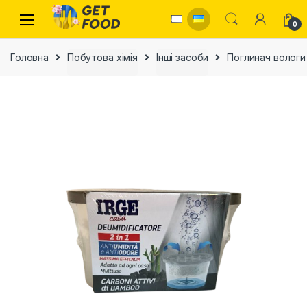
Skip to navigation
Skip to content
0
Головна
Побутова хімія
Інші засоби
Поглинач вологи 