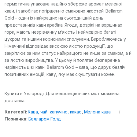
герметична упаковка надійно збереже аромат меленої
кави, і запобігає погіршенню смакових якостей. Bellarom
Gold – один із найкращих на сьогоднішній день
представників кави арабіка. Ягоди, дозрілі на вершинах
гори, мають незрівнянну м’якість і неймовірно багаті
цукром та іншими корисними сполуками. Виробляючись у
Німеччині відповідає високою якістю продукції, що
закріплює за ним статус найкращого не лише за смаком, а й
за якістю виробництва. У цьому й полягає безперечна
чарівність цієї кави. Bellarom Gold – кава, що дарує безліч
позитивних емоцій, каву, яку має скуштувати кожен.
Купити в Ужгороді. Для мешканців інших міст можлива
доставка.
Категорії:
Кава, чай, капучіно, какао
,
Мелена кава
Позначка:
Белларом Голд