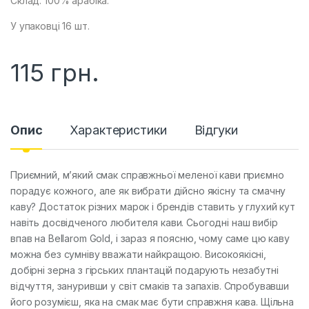
Склад: 100% арабіка.
У упаковці 16 шт.
115
грн.
Опис
Характеристики
Відгуки
Приємний, м’який смак справжньої меленої кави приємно
порадує кожного, але як вибрати дійсно якісну та смачну
каву? Достаток різних марок і брендів ставить у глухий кут
навіть досвідченого любителя кави. Сьогодні наш вибір
впав на Bellarom Gold, і зараз я поясню, чому саме цю каву
можна без сумніву вважати найкращою. Високоякісні,
добірні зерна з гірських плантацій подарують незабутні
відчуття, зануривши у світ смаків та запахів. Спробувавши
його розумієш, яка на смак має бути справжня кава. Щільна