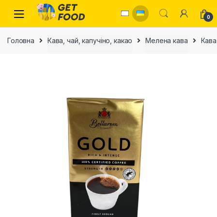
Skip to navigation
Skip to content
0
Головна
Кава, чай, капучіно, какао
Мелена кава
Кава