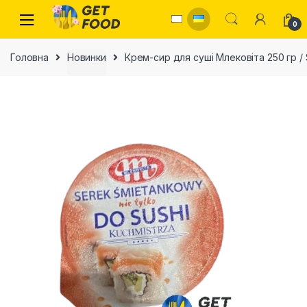
Skip to navigation
Skip to content
0
Головна
Новинки
Крем-сир для суші Млековіта 250 гр / 