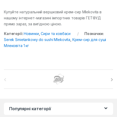
Купуйте натуральний вершковий крем-сир Mlekovita в
нашому інтернет-магазині імпортних товарів ГЕТФУД
прямо зараз, за вигідною ціною.
Категорії:
Новинки
,
Сири та ковбаси
Позначки:
Serek Smietankowy do sushi Mlekovita
,
Крем-сир для суші
Млековіта 1 кг
B
r
a
n
Популярні категорії
d