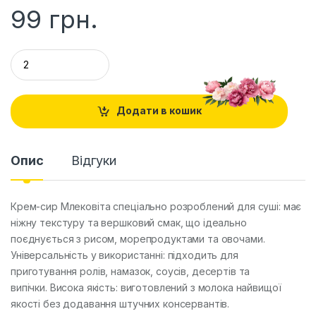
99
грн.
Q
u
a
n
t
Додати в кошик
i
t
y
Опис
Відгуки
Крем-сир Млековіта спеціально розроблений для суші:
має
ніжну текстуру та вершковий смак, що ідеально
поєднується з рисом, морепродуктами та овочами.
Універсальність у використанні: підходить для
приготування ролів, намазок, соусів, десертів та
випічки.
Висока якість:
виготовлений з молока найвищої
якості без додавання штучних консервантів.