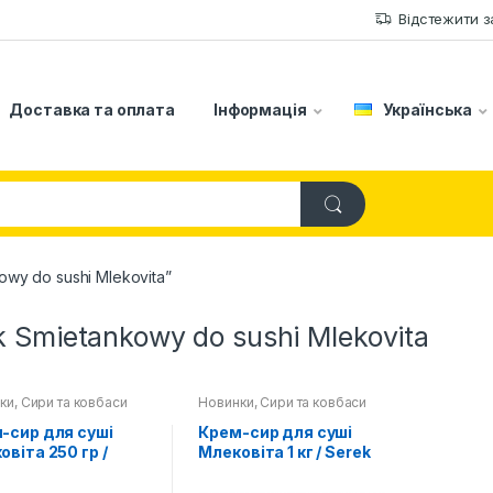
Відстежити 
Доставка та оплата
Інформація
Українська
wy do sushi Mlekovita”
k Smietankowy do sushi Mlekovita
ки
,
Сири та ковбаси
Новинки
,
Сири та ковбаси
-сир для суші
Крем-сир для суші
овіта 250 гр /
Млековіта 1 кг / Serek
k Smietankowy do
Smietankowy do sushi
 Mlekovita
Mlekovita