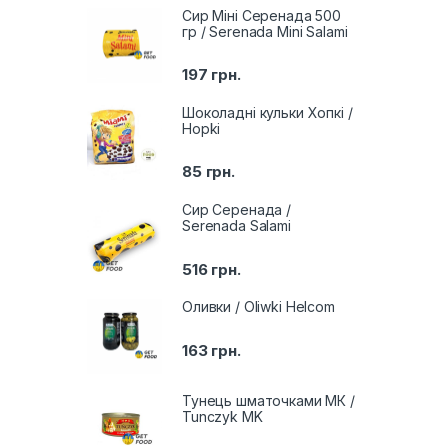
Сир Міні Серенада 500
гр / Serenada Mini Salami
197
грн.
Шоколадні кульки Хопкі /
Hopki
85
грн.
Сир Серенада /
Serenada Salami
516
грн.
Оливки / Oliwki Helcom
163
грн.
Тунець шматочками МК /
Tunczyk MK