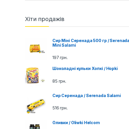
a
n
Хіти продажів
d
Сир Міні Серенада 500 гр / Serenad
s
Mini Salami
C
197
грн.
a
Шоколадні кульки Хопкі / Hopki
r
85
грн.
o
Сир Серенада / Serenada Salami
u
516
грн.
s
e
Оливки / Oliwki Helcom