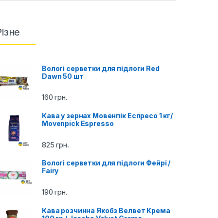
Різне
Вологі серветки для підлоги Red
Dawn 50 шт
160
грн.
Кава у зернах Мовенпік Еспресо 1 кг/
Movenpick Espresso
825
грн.
Вологі серветки для підлоги Фейрі /
Fairy
190
грн.
Кава розчинна Якобз Велвет Крема