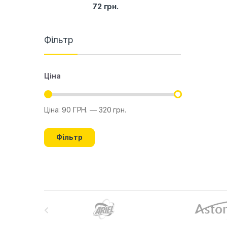
72
грн.
Фільтр
Ціна
Ціна:
90 ГРН.
—
320 грн.
Фільтр
B
r