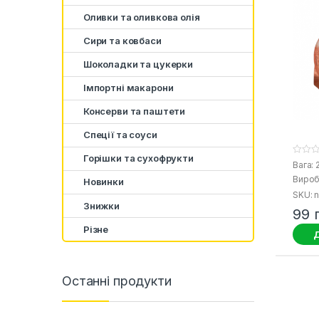
Оливки та оливкова олія
Сири та ковбаси
Шоколадки та цукерки
Імпортні макарони
Консерви та паштети
Спеції та соуси
Горішки та сухофрукти
0
Вага: 
o
Вироб
u
Новинки
t
SKU: n
o
Знижки
f
99
5
Різне
Д
Останні продукти