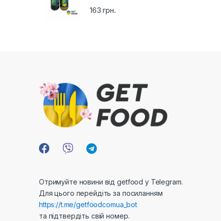
l
163
грн.
Отримуйте новини від getfood у Telegram.
Для цього перейдіть за посиланням
https://t.me/getfoodcomua_bot
та підтвердіть свій номер.