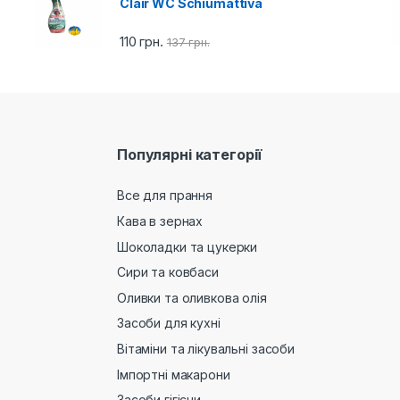
Clair WC Schiumattiva
110
грн.
137
грн.
Популярні категорії
Все для прання
Кава в зернах
Шоколадки та цукерки
Сири та ковбаси
Оливки та оливкова олія
Засоби для кухні
Вітаміни та лікувальні засоби
Імпортні макарони
Засоби гігієни