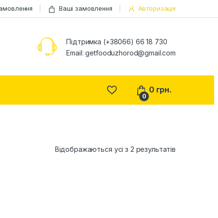
замовлення
Ваші замовлення
Авторизація
Підтримка (+38066) 66 18 730
Email:
getfooduzhorod@gmail.com
0
грн.
0
Відображаються усі з 2 результатів