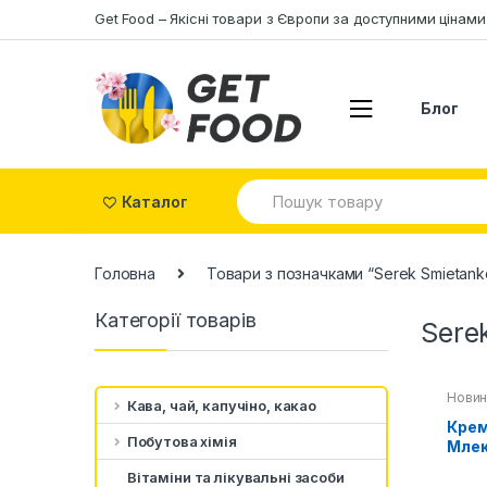
Skip to navigation
Skip to content
Get Food – Якісні товари з Європи за доступними цінами
Блог
S
Каталог
e
a
r
c
Головна
Товари з позначками “Serek Smietanko
h
f
Категорії товарів
o
Sere
r
:
Новин
Кава, чай, капучіно, какао
Крем
Побутова хімія
Млек
Sere
Вітаміни та лікувальні засоби
sushi