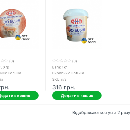
(0)
(0)
0
250 гр
Вага: 1 кг
o
ник: Польша
Виробник: Польша
u
t
/a
SKU: n/a
o
f
грн.
316
грн.
5
одати в кошик
Додати в кошик
Відображаються усі з 2 резу