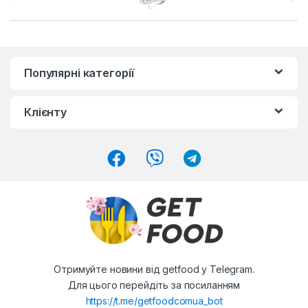
r
a
n
Популярні категорії
d
Клієнту
s
C
a
r
o
u
Отримуйте новини від getfood у Telegram.
s
Для цього перейдіть за посиланням
https://t.me/getfoodcomua_bot