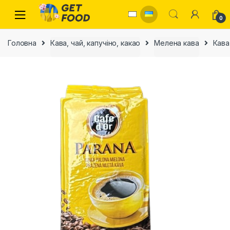
Skip to navigation
Skip to content
0
Головна
Кава, чай, капучіно, какао
Мелена кава
Кава