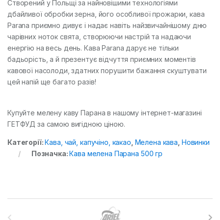
Створений у Польщі за найновішими технологіями
дбайливої ​​обробки зерна, його особливої ​​прожарки, кава
Parana приємно дивує і надає навіть найзвичайнішому дню
чарівних ноток свята, створюючи настрій та надаючи
енергію на весь день. Кава Parana дарує не тільки
бадьорість, а й презентує відчуття приємних моментів
кавової насолоди, здатних порушити бажання скуштувати
цей напій ще багато разів!
Купуйте мелену каву Парана в нашому інтернет-магазині
ГЕТФУД за самою вигідною ціною.
Категорії:
Кава, чай, капучіно, какао
,
Мелена кава
,
Новинки
Позначка:
Кава мелена Парана 500 гр
B