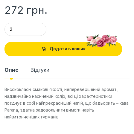
272
грн.
Q
u
a
n
t
Додати в кошик
i
t
y
Опис
Відгуки
Висококласні смакові якості, неперевершений аромат,
надзвичайно насичений колір, всі ці характеристики
поєднує в собі найпрекрасніший напій, що бадьорить – кава
Parana, здатна задовольнити вимоги навіть
найвитонченіших гурманів.