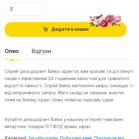
Q
u
a
n
t
Додати в кошик
i
t
y
Опис
Відгуки
Спрей-дезодорант Balea гарантує вам красиві та доглянуті
пахви з ефективним 24-годинним захистом для тривалого
відчуття свіжості. Спрей Balea заспокоює шкіру і захищає її
від неприємного запаху. Його склад не залишає жовтих
плям на білому одязі і білих плям на чорному одязі.
Купуйте дезодорант Balea у нашому інтернет-магазині
імпортних товарів ГЕТФУД прямо зараз.
Категорії:
Засоби гігієни
,
Побутова хімія
,
Продукція від