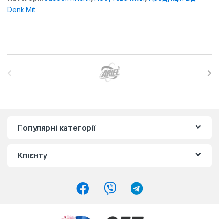
Denk Mit
B
r
a
n
Популярні категорії
d
Клієнту
s
C
a