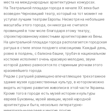
места на международных архитектурных конкурсах.
На Театральной площади города в начале XX века был
возведен Черновицкий театр, который на тот момент не
уступал лучшим театрам Европы. Несмотря на небольшие
масштабы этого города, он никогда не считался
провинцией в том числе благодаря этому театру,
спроектированному известными архитекторами из Вены.
На центральной площади города располагается городская
ратуша в стиле эпохи позднего классицизма. Каждый день,
ровно в полдень, с балкона башни, трубач в национальном
костюме исполняет очень красивую мелодию, звуки
которой далеко разносятся по старинным улочкам этого
красивейшего города.
Рядом с ратушей размещено впечатляющее трехэтажное
здание музея художественных культур, в котором можно
видеть историю развития живописи в этой части Украины.
Кроме того в городе есть музей истории и культуры
евреев Буковины, музей авиации, музей народной
архитектуры и быта, несколько литературно-
мемориальныхмузеев и многие другие.