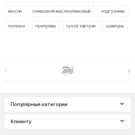
мюсли
оливковом маслеоливковый
подгузники
полезно
приправы
сухой завтрак
шампунь
B
r
a
n
Популярные категории
d
Клиенту
s