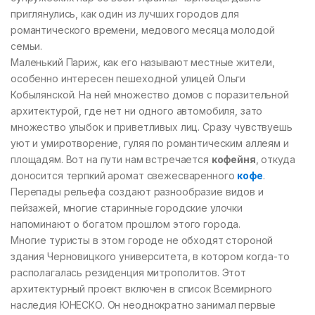
приглянулись, как один из лучших городов для
романтического времени, медового месяца молодой
семьи.
Маленький Париж, как его называют местные жители,
особенно интересен пешеходной улицей Ольги
Кобылянской. На ней множество домов с поразительной
архитектурой, где нет ни одного автомобиля, зато
множество улыбок и приветливых лиц. Сразу чувствуешь
уют и умиротворение, гуляя по романтическим аллеям и
площадям. Вот на пути нам встречается
кофейня
, откуда
доносится терпкий аромат свежесваренного
кофе
.
Перепады рельефа создают разнообразие видов и
пейзажей, многие старинные городские улочки
напоминают о богатом прошлом этого города.
Многие туристы в этом городе не обходят стороной
здания Черновицкого университета, в котором когда-то
располагалась резиденция митрополитов. Этот
архитектурный проект включен в список Всемирного
наследия ЮНЕСКО. Он неоднократно занимал первые