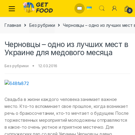
Skip to navigation
Skip to content
0
Главная
Без рубрики
Черновцы – одно из лучших мест 
Черновцы – одно из лучших мест в
Украине для медового месяца
Без рубрики
12.03.2016
Свадьба в жизни каждого человека занимает важное
место. Кто-то вспоминает свое прошлое, когда возникает
речь о бракосочетании, кто-то мечтает о будущем. После
торжественных мероприятий молодожены отправляются
в какое-то очень уютное и приятное местечко. Для
супружеских пар со всей Украины Черновцы давно