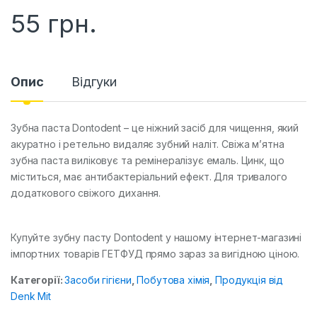
55
грн.
Опис
Відгуки
Зубна паста Dontodent – це ніжний засіб для чищення, який
акуратно і ретельно видаляє зубний наліт. Свіжа м’ятна
зубна паста виліковує та ремінералізує емаль. Цинк, що
міститься, має антибактеріальний ефект. Для тривалого
додаткового свіжого дихання.
Купуйте зубну пасту Dontodent у нашому інтернет-магазині
імпортних товарів ГЕТФУД прямо зараз за вигідною ціною.
Категорії:
Засоби гігієни
,
Побутова хімія
,
Продукція від
Denk Mit