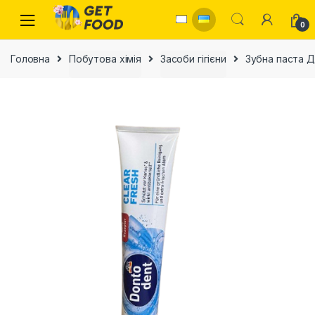
Skip to navigation
Skip to content
0
Головна
Побутова хімія
Засоби гігієни
Зубна паста Д