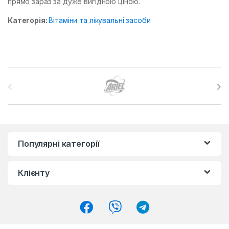
прямо зараз за дуже вигідною ціною.
Категорія:
Вітаміни та лікувальні засоби
B
r
a
n
Популярні категорії
d
Клієнту
s
C
a