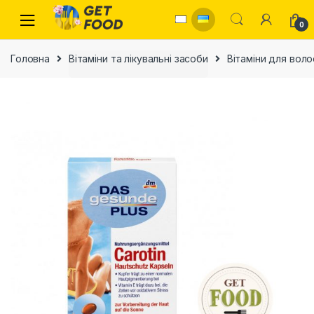
Skip to navigation
Skip to content
0
Головна
Вітаміни та лікувальні засоби
Вітаміни для волос