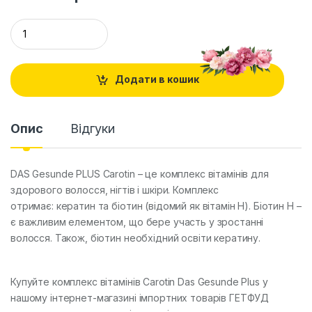
Q
u
a
n
t
Додати в кошик
i
t
y
Опис
Відгуки
DAS Gesunde PLUS Carotin – це комплекс вітамінів для
здорового волосся, нігтів і шкіри. Комплекс
отримає: кератин та біотин (відомий як вітамін Н). Біотин Н –
є важливим елементом, що бере участь у зростанні
волосся. Також, біотин необхідний освіти кератину.
Купуйте комплекс вітамінів Carotin Das Gesunde Plus у
нашому інтернет-магазині імпортних товарів ГЕТФУД