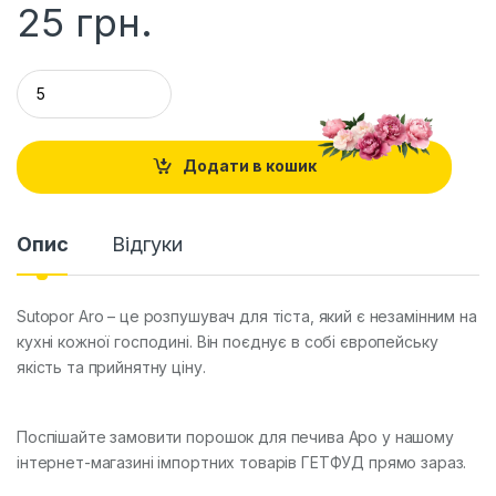
25
грн.
Q
u
a
n
t
Додати в кошик
i
t
y
Опис
Відгуки
Sutopor Aro – це розпушувач для тіста, який є незамінним на
кухні кожної господині. Він поєднує в собі європейську
якість та прийнятну ціну.
Поспішайте замовити порошок для печива Аро у нашому
інтернет-магазині імпортних товарів ГЕТФУД прямо зараз.