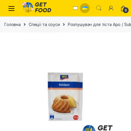
Skip to navigation
Skip to content
0
Головна
Спеції та соуси
Розпушувач для тіста Аро / Sut