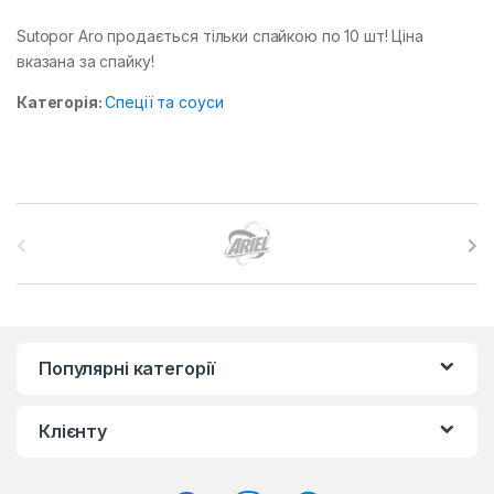
Sutopor Aro продається тільки спайкою по 10 шт! Ціна
вказана за спайку!
Категорія:
Спеції та соуси
B
r
a
n
Популярні категорії
d
Клієнту
s
C