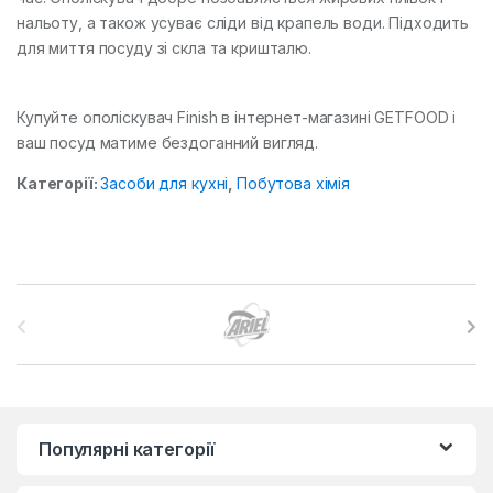
нальоту, а також усуває сліди від крапель води. Підходить
для миття посуду зі скла та кришталю.
Купуйте ополіскувач Finish в інтернет-магазині GETFOOD і
ваш посуд матиме бездоганний вигляд.
Категорії:
Засоби для кухні
,
Побутова хімія
B
r
a
n
Популярні категорії
d