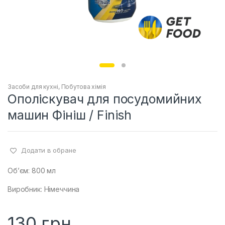
Засоби для кухні
,
Побутова хімія
Ополіскувач для посудомийних
машин Фініш / Finish
Додати в обране
Об’єм: 800 мл
Виробник: Німеччина
130
грн.