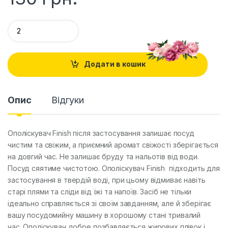
Q
u
a
n
t
Додати в кошик
i
t
y
Опис
Відгуки
Ополіскувач Finish після застосування залишає посуд
чистим та свіжим, а приємний аромат свіжості зберігається
на довгий час. Не залишає бруду та нальотів від води.
Посуд сяятиме чистотою. Ополіскувач Finish підходить для
застосування в твердій воді, при цьому відмиває навіть
старі плями та сліди від їжі та напоїв. Засіб не тільки
ідеально справляється зі своїм завданням, але й зберігає
вашу посудомийну машину в хорошому стані тривалий
час. Ополіскувач добре позбавляється жирових плівок і