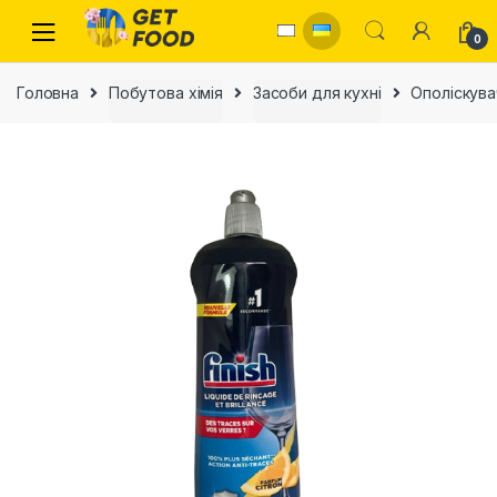
Skip to navigation
Skip to content
0
Головна
Побутова хімія
Засоби для кухні
Ополіскува