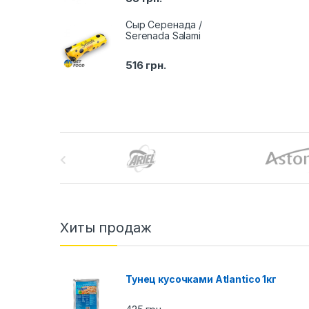
Сыр Серенада /
Serenada Salami
516
грн.
B
r
a
n
Хиты продаж
d
Тунец кусочками Atlantico 1кг
s