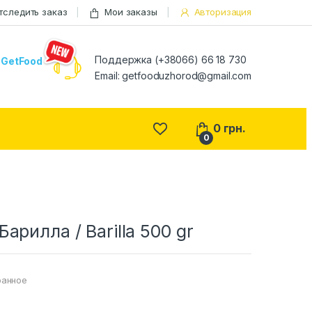
тследить заказ
Мои заказы
Авторизация
Поддержка (+38066) 66 18 730
GetFood
Email:
getfooduzhorod@gmail.com
0
грн.
0
арилла / Barilla 500 gr
ранное