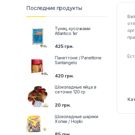
Последние продукты
Bar
отл
Тунец кусочками
орг
Atlantico 1кг
пра
425
грн.
Ест
Панеттоне / Panettone
Santangelo
420
грн.
Шоколадные яйца в
сеточке 120 гр
Ка
20
грн.
Шоколадные шарики
Хопки / Hopki
85
грн.