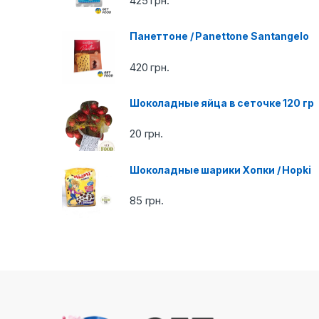
C
425
грн.
a
Панеттоне / Panettone Santangelo
r
420
грн.
o
Шоколадные яйца в сеточке 120 гр
u
20
грн.
s
e
Шоколадные шарики Хопки / Hopki
l
85
грн.