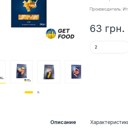
Производитель: Ит
63
грн.
Q
u
a
n
t
i
t
y
Описание
Характеристик