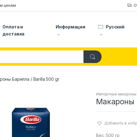
ым ценам
О
Оплата и
Информация
Русский
доставка
оны Барилла / Barilla 500 gr
Импортные макароны
Макароны Б
Добавить в изб
Вес: 500 гр