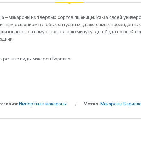
illa – макароны из твердых сортов пшеницы. Из-за своей униве
ичным решением в любых ситуациях, даже самых неожиданных: 
анизованного в самую последнюю минуту, до обеда со всей се
здник.
ь разные виды макарон Барилла.
тегория:
Импортные макароны
Метка:
Макароны Барилла 