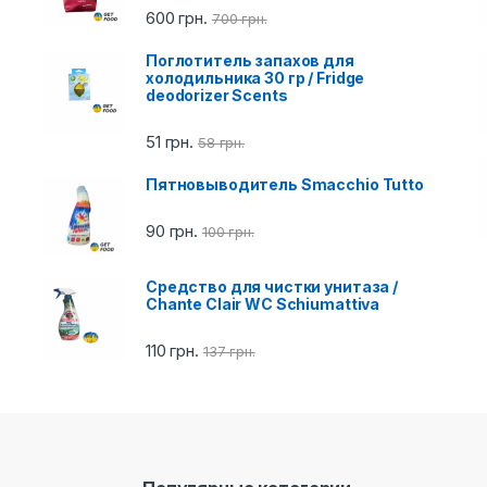
600
грн.
700
грн.
Поглотитель запахов для
холодильника 30 гр / Fridge
deodorizer Scents
51
грн.
58
грн.
Пятновыводитель Smacchio Tutto
90
грн.
100
грн.
Cредство для чистки унитаза /
Chante Clair WC Schiumattiva
110
грн.
137
грн.