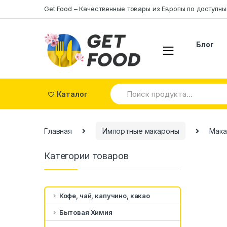
Skip to navigation
Skip to content
Get Food – Качественные товары из Eвропы по доступн
Блог
S
Каталог
e
a
r
c
Главная
Импортные макароны
Макар
h
f
o
Категории товаров
r
:
Кофе, чай, капучино, какао
Бытовая Химия