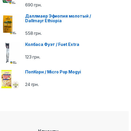
690
грн.
Даллмаер Эфиопия молотый /
Dallmayr Ethiopia
558
грн.
Колбаса Фуэт / Fuet Extra
123
грн.
ПопКорн / Micro Pop Mogyi
24
грн.