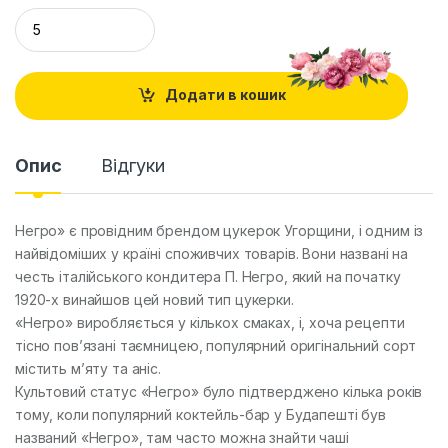
Q
u
a
n
t
Додати в кошик
i
t
y
Опис
Відгуки
Негро» є провідним брендом цукерок Угорщини, і одним із
найвідоміших у країні споживчих товарів. Вони названі на
честь італійського кондитера П. Негро, який на початку
1920-х винайшов цей новий тип цукерки.
«Негро» виробляється у кількох смаках, і, хоча рецепти
тісно пов’язані таємницею, популярний оригінальний сорт
містить м’яту та аніс.
Культовий статус «Негро» було підтверджено кілька років
тому, коли популярний коктейль-бар у Будапешті був
названий «Негро», там часто можна знайти чаші