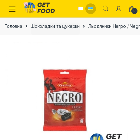
Skip to navigation
Skip to content
0
Головна
Шоколадки та цукерки
Льодяники Негро / Neg