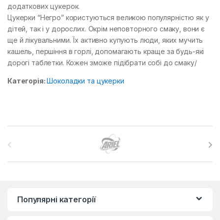
додаткових цукерок.
Цукерки “Негро” користуються великою популярністю як у
дітей, так і у дорослих. Окрім неповторного смаку, вони є
ще й лікувальними. Їх активно купують люди, яких мучить
кашель, першіння в горлі, допомагають краще за будь-які
дорогі таблетки. Кожен зможе підібрати собі до смаку/
Категорія:
Шоколадки та цукерки
B
r
a
n
Популярні категорії
d