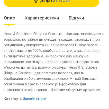
Додати в кошик
i
t
y
Опис
Характеристики
Відгуки
Head & Shoulders Яблучна Свіжість – бальзам-ополіскувач з
формулою потрійної дії очищає, захищає і зволожує (при
регулярному використанні) ваше волосся і шкіру голови —
ви отримаєте до 100% свободи від лупи, а ваше волосся
виглядатиме здоровим. Він посилює дію шампуню,
спрямоване проти лупи, волосся чудово виглядає і стає
м’яким на дотик. Бальзам-ополіскувач Head & Shoulders
Яблучна Свіжість для всіх типів волосся, навіть
фарбованого або з хімічною завивкою. М’який бальзам-
ополіскувач зі збалансованою pH-формулою для
щоденного використання – зі свіжим яблучним ароматом.
Категорія:
Засоби гігієни