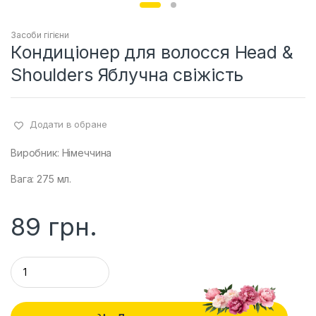
Засоби гігієни
Кондиціонер для волосся Head &
Shoulders Яблучна свіжість
Додати в обране
Виробник: Німеччина
Вага: 275 мл.
89
грн.
Q
u
a
n
t