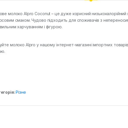
ове молоко Alpro Coconut – це дуже корисний низькокалорійний на
осовим смаком. Чудово підходить для споживачів з непереносим
вильним харчуванням і фігурою.
уйте молоко Alpro у нашому інтернет-магазині імпортних товар
ою.
егорія:
Різне