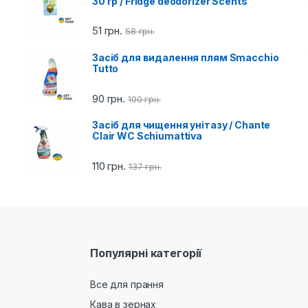
30 гр / Fridge deodorizer Scents
51
грн.
58
грн.
Засіб для видалення плям Smacchio
Tutto
90
грн.
100
грн.
Засіб для чищення унітазу / Chante
Clair WC Schiumattiva
110
грн.
137
грн.
Популярні категорії
Все для прання
Кава в зернах