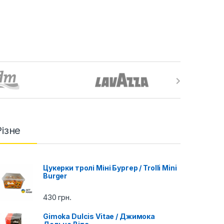
Різне
Цукерки тролі Міні Бургер / Trolli Mini
Burger
430
грн.
Gimoka Dulcis Vitae / Джимока