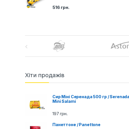
516
грн.
B
r
a
n
Хіти продажів
d
Сир Міні Серенада 500 гр / Serenad
s
Mini Salami
C
197
грн.
a
Панеттоне / Panettone