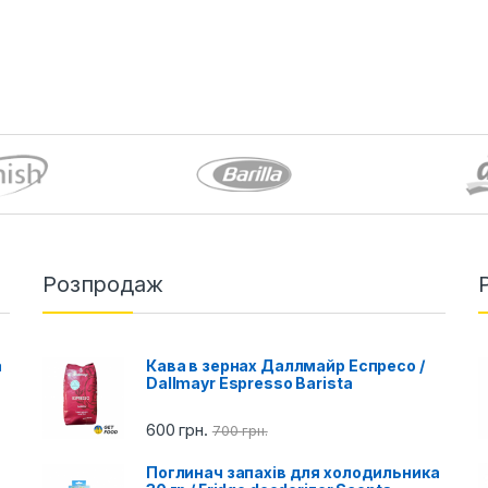
Розпродаж
a
Кава в зернах Даллмайр Еспресо /
Dallmayr Espresso Barista
600
грн.
700
грн.
Поглинач запахів для холодильника