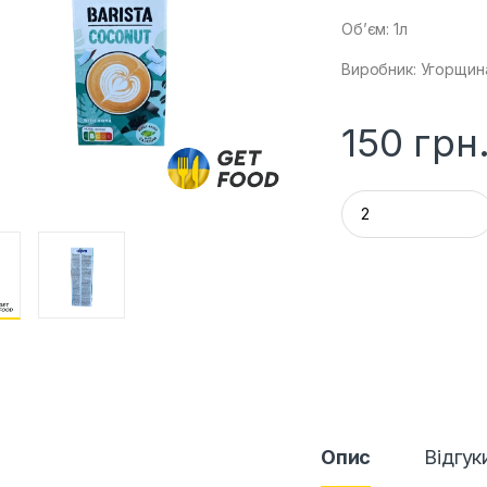
Об’єм: 1л
Виробник: Угорщин
150
грн
Q
u
a
n
t
i
t
y
Опис
Відгук