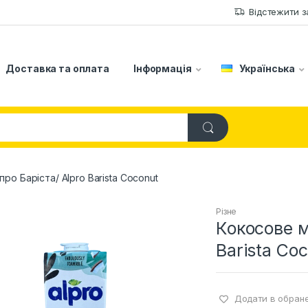
Відстежити 
Доставка та оплата
Інформація
Українська
ро Баріста/ Alpro Barista Coconut
Різне
Кокосове м
Barista Co
Додати в обран