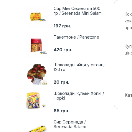
Сир Міні Серенада 500
гр / Serenada Mini Salami
Кок
кок
197
грн.
пра
Панеттоне / Panettone
Куп
420
грн.
цін
Шоколадні яйця у сіточці
120 гр
20
грн.
Шоколадні кульки Хопкі /
Кат
Hopki
85
грн.
Сир Серенада /
Serenada Salami