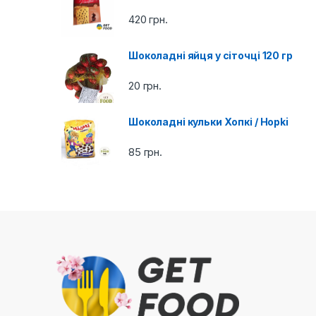
r
420
грн.
o
Шоколадні яйця у сіточці 120 гр
u
20
грн.
s
e
Шоколадні кульки Хопкі / Hopki
l
85
грн.