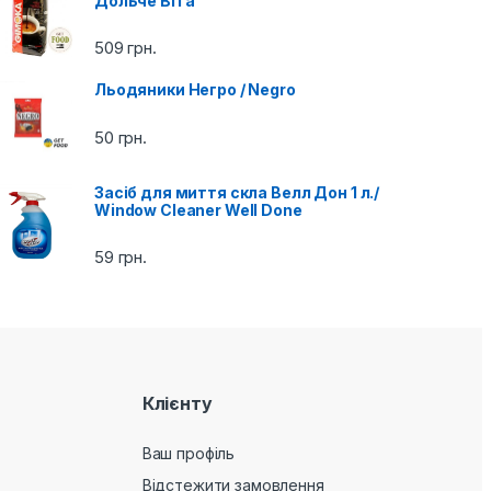
Дольче Віта
509
грн.
Льодяники Негро / Negro
50
грн.
Засіб для миття скла Велл Дон 1 л./
Window Cleaner Well Done
59
грн.
Клієнту
Ваш профіль
Відстежити замовлення