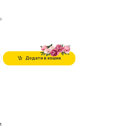
а
.
Додати в кошик
и