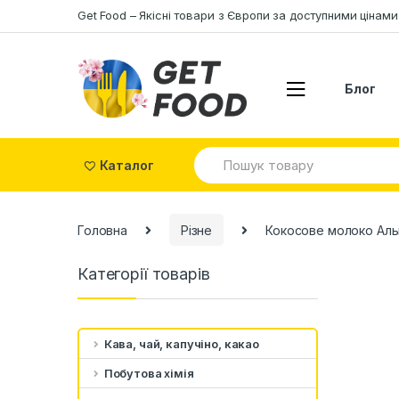
Skip to navigation
Skip to content
Get Food – Якісні товари з Європи за доступними цінами
Блог
S
Каталог
e
a
r
c
Головна
Різне
Кокосове молоко Альп
h
f
o
Категорії товарів
r
:
Кава, чай, капучіно, какао
Побутова хімія