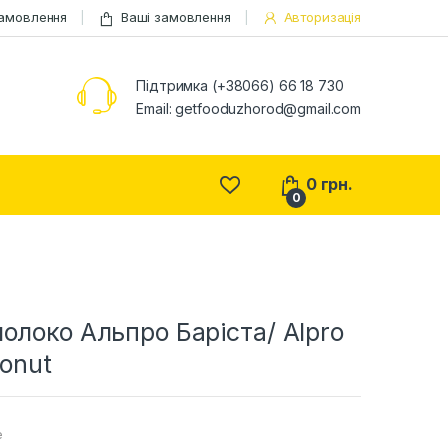
замовлення
Ваші замовлення
Авторизація
Підтримка (+38066) 66 18 730
Email:
getfooduzhorod@gmail.com
0
грн.
0
олоко Альпро Баріста/ Alpro
conut
е