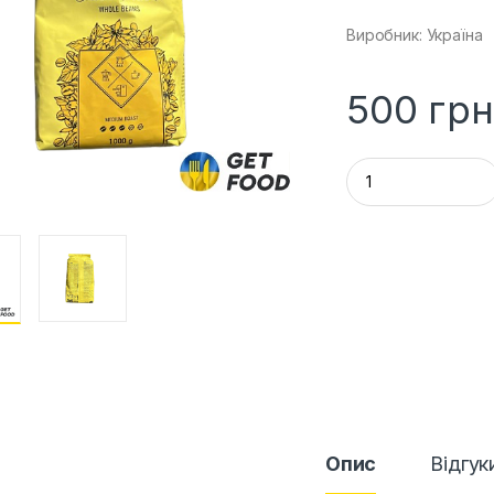
Виробник: Україна
500
грн
Q
u
a
n
t
i
t
y
Опис
Відгук