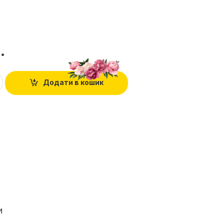
.
Додати в кошик
и