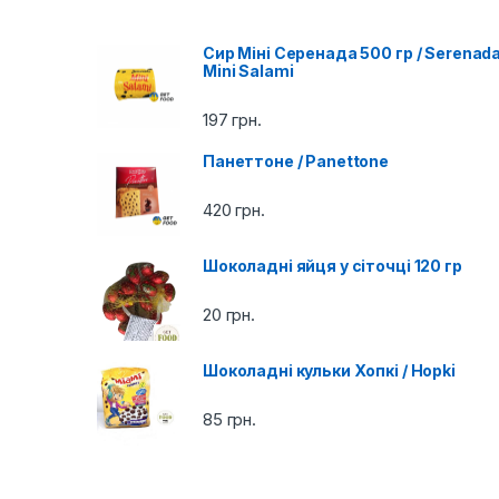
d
Сир Міні Серенада 500 гр / Serenad
s
Mini Salami
C
197
грн.
a
Панеттоне / Panettone
r
420
грн.
o
Шоколадні яйця у сіточці 120 гр
u
20
грн.
s
e
Шоколадні кульки Хопкі / Hopki
l
85
грн.