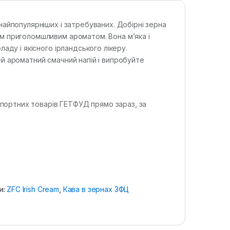
найпопулярніших і затребуваних. Добірні зерна
м приголомшливим ароматом. Вона м’яка і
аду і якісного ірландського лікеру.
й ароматний смачний напій і випробуйте
імпортних товарів ГЕТФУД прямо зараз, за
и:
ZFC Irish Cream
,
Кава в зернах ЗФЦ