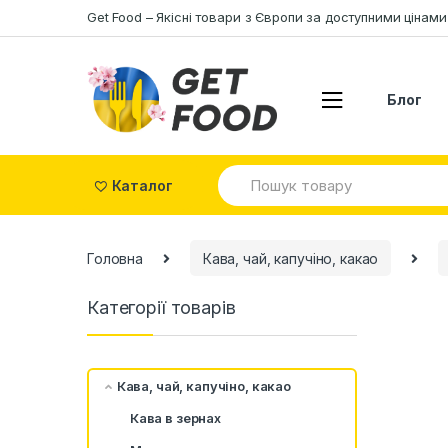
Skip to navigation
Skip to content
Get Food – Якісні товари з Європи за доступними цінами
Блог
S
Каталог
e
a
r
c
Головна
Кава, чай, капучіно, какао
h
f
o
Категорії товарів
r
:
Кава, чай, капучіно, какао
Кава в зернах