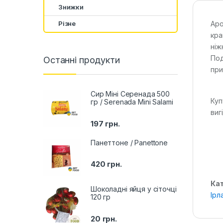
Знижки
Різне
Аро
кра
ніж
Под
Останні продукти
при
Сир Міні Серенада 500
Куп
гр / Serenada Mini Salami
виг
197
грн.
Панеттоне / Panettone
420
грн.
Кат
Шоколадні яйця у сіточці
Ірл
120 гр
20
грн.