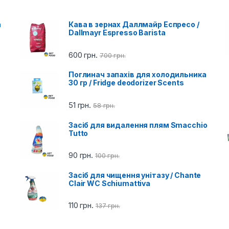
a
Кава в зернах Даллмайр Еспресо /
Dallmayr Espresso Barista
600
грн.
700
грн.
Поглинач запахів для холодильника
30 гр / Fridge deodorizer Scents
51
грн.
58
грн.
Засіб для видалення плям Smacchio
Tutto
90
грн.
100
грн.
Засіб для чищення унітазу / Chante
Clair WC Schiumattiva
110
грн.
137
грн.