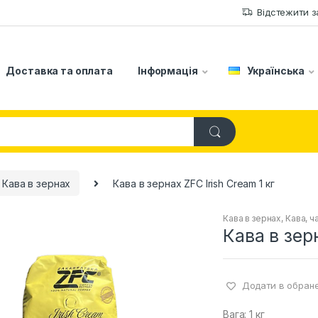
Відстежити 
Доставка та оплата
Інформація
Українська
Кава в зернах
Кава в зернах ZFC Irish Cream 1 кг
Кава в зернах
,
Кава, ч
Кава в зер
Додати в обран
Вага: 1 кг