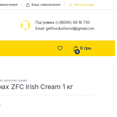
замовлення
Ваші замовлення
Авторизація
Підтримка (+38066) 66 18 730
Email:
getfooduzhorod@gmail.com
0
грн.
0
ай, капучіно, какао
нах ZFC Irish Cream 1 кг
е