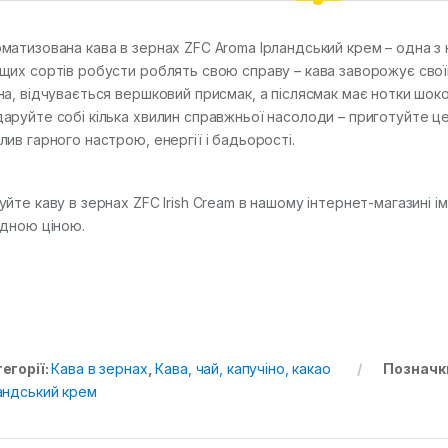
матизована кава в зернах ZFC Aroma Ірландський крем – одна з 
щих сортів робусти роблять свою справу – кава заворожує свої
на, відчувається вершковий присмак, а післясмак має нотки шокол
аруйте собі кілька хвилин справжньої насолоди – приготуйте це
лив гарного настрою, енергії і бадьорості.
уйте каву в зернах ZFC Irish Cream в нашому інтернет-магазині 
ідною ціною.
егорії:
Кава в зернах
,
Кава, чай, капучіно, какао
Позначк
андський крем