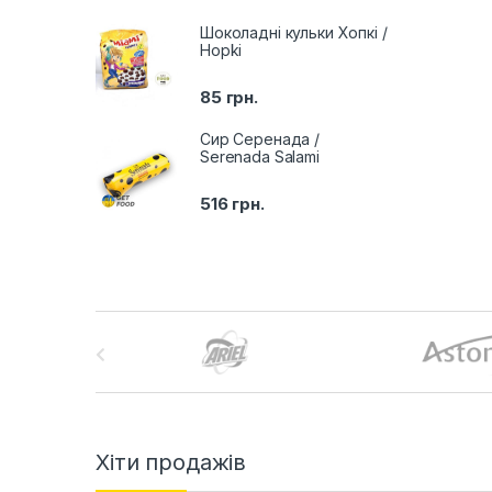
Шоколадні кульки Хопкі /
Hopki
85
грн.
Сир Серенада /
Serenada Salami
516
грн.
B
r
a
n
Хіти продажів