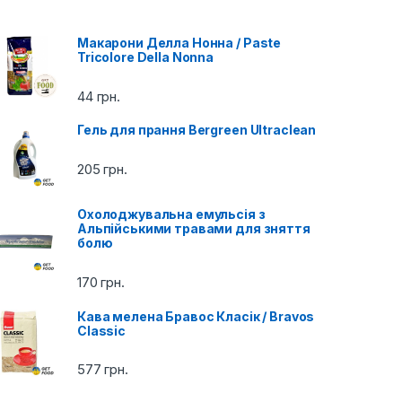
Макарони Делла Нонна / Paste
Tricolore Della Nonna
44
грн.
Гель для прання Bergreen Ultraclean
205
грн.
Охолоджувальна емульсія з
Альпійськими травами для зняття
болю
170
грн.
Кава мелена Бравос Класік / Bravos
Classic
577
грн.