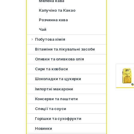
Мелена кава
Капучіно та Какао
Розчинна кава
Чай
Побутова хімія
Вітаміни та лікувальні засоби
Оливки та оливкова олія
Сири та ковбаси
Шоколадки та цукерки
Імпортні макарони
Консерви та паштети
Спеції та соуси
Горішки та сухофрукти
Новинки