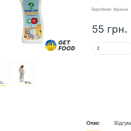
Виробник: Україна
55
грн.
Q
u
a
n
t
i
t
y
Опис
Відгук