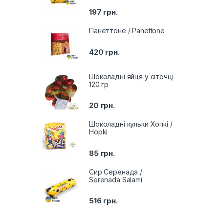
197
грн.
Панеттоне / Panettone
420
грн.
Шоколадні яйця у сіточці
120 гр
20
грн.
Шоколадні кульки Хопкі /
Hopki
85
грн.
Сир Серенада /
Serenada Salami
516
грн.