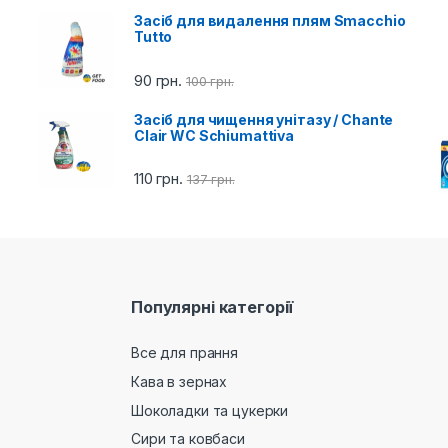
Засіб для видалення плям Smacchio
Tutto
90
грн.
100
грн.
Засіб для чищення унітазу / Chante
Clair WC Schiumattiva
110
грн.
137
грн.
Популярні категорії
Все для прання
Кава в зернах
Шоколадки та цукерки
Сири та ковбаси