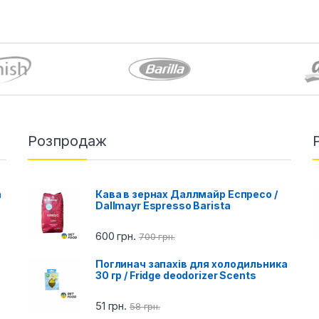
Розпродаж
a
Кава в зернах Даллмайр Еспресо /
Dallmayr Espresso Barista
600
грн.
700
грн.
Поглинач запахів для холодильника
30 гр / Fridge deodorizer Scents
51
грн.
58
грн.