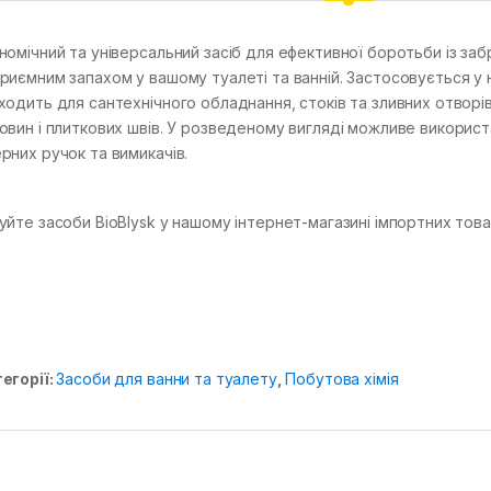
номічний та універсальний засіб для ефективної боротьби із заб
риємним запахом у вашому туалеті та ванній. Застосовується 
ходить для сантехнічного обладнання, стоків та зливних отворів 
овин і плиткових швів. У розведеному вигляді можливе використ
рних ручок та вимикачів.
уйте засоби BioBlysk у нашому інтернет-магазині імпортних тов
егорії:
Засоби для ванни та туалету
,
Побутова хімія