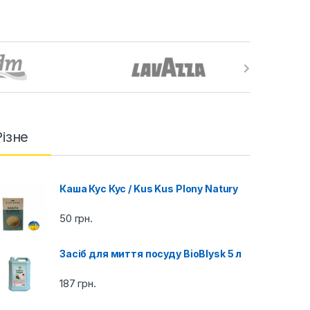
Різне
Каша Кус Кус / Kus Kus Plony Natury
50
грн.
Засіб для миття посуду BioBlysk 5 л
187
грн.