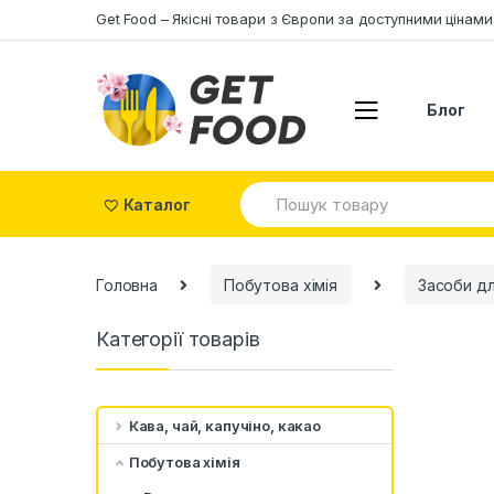
Skip to navigation
Skip to content
Get Food – Якісні товари з Європи за доступними цінами
Блог
S
Каталог
e
a
r
c
Головна
Побутова хімія
Засоби дл
h
f
o
Категорії товарів
r
:
Кава, чай, капучіно, какао
Побутова хімія