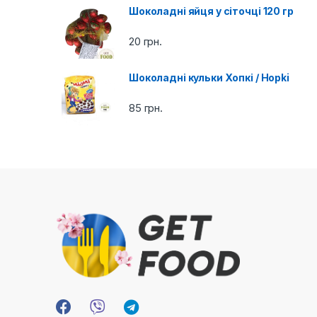
Шоколадні яйця у сіточці 120 гр
u
20
грн.
s
e
Шоколадні кульки Хопкі / Hopki
l
85
грн.