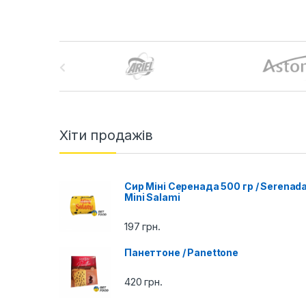
B
r
a
n
Хіти продажів
d
Сир Міні Серенада 500 гр / Serenad
s
Mini Salami
C
197
грн.
a
Панеттоне / Panettone
r
420
грн.
o