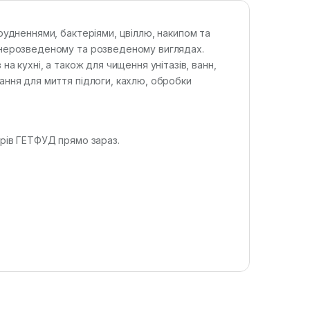
рудненнями, бактеріями, цвіллю, накипом та
у нерозведеному та розведеному виглядах.
на кухні, а також для чищення унітазів, ванн,
ання для миття підлоги, кахлю, обробки
арів ГЕТФУД прямо зараз.