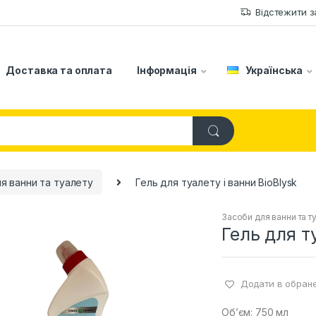
Відстежити 
Доставка та оплата
Інформація
Українська
я ванни та туалету
Гель для туалету і ванни BioBlysk
Засоби для ванни та т
Гель для т
Додати в обран
Об’єм: 750 мл