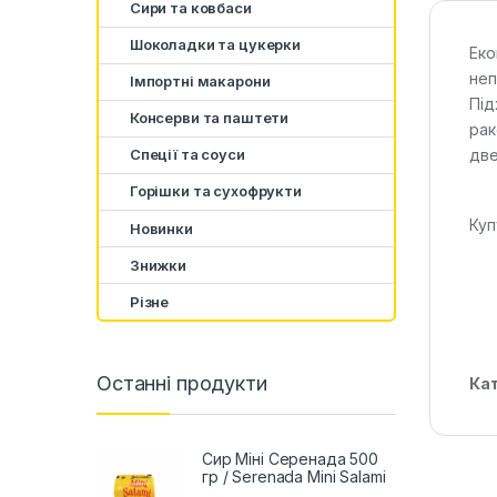
Сири та ковбаси
Шоколадки та цукерки
Еко
неп
Імпортні макарони
Під
Консерви та паштети
рак
Спеції та соуси
две
Горішки та сухофрукти
Куп
Новинки
Знижки
Різне
Останні продукти
Кат
Сир Міні Серенада 500
гр / Serenada Mini Salami