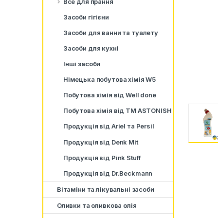
Все для прання
Засоби гігієни
Засоби для ванни та туалету
Засоби для кухні
Інші засоби
Німецька побутова хімія W5
Побутова хімія від Well done
Побутова хімія від ТМ ASTONISH
Продукція від Ariel та Persil
Продукція від Denk Mit
Продукція від Pink Stuff
Продукція від Dr.Beckmann
Вітаміни та лікувальні засоби
Оливки та оливкова олія