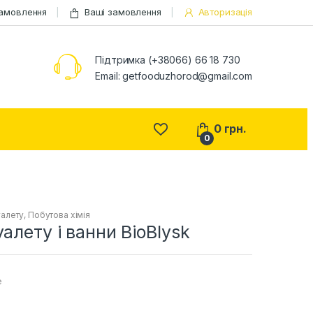
замовлення
Ваші замовлення
Авторизація
Підтримка (+38066) 66 18 730
Email:
getfooduzhorod@gmail.com
0
грн.
0
уалету
,
Побутова хімія
уалету і ванни BioBlysk
е