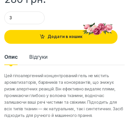
Q
u
a
n
t
Додати в кошик
i
t
y
Опис
Відгуки
Цей гіпоалергенний концентрований гель не містить
ароматизаторів, барвників та консервантів, що знижує
ризик алергічних реакцій. Він ефективно видаляє плями,
проникаючи глибоко у волокна тканини, водночас
залишаючи ваші речі чистими та свіжими. Підходить для
всіх типів тканин — як натуральних, так і синтетичних. Засіб
підходить для ручного й машинного прання.