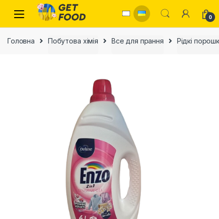
Skip to navigation
Skip to content
0
Головна
Побутова хімія
Все для прання
Рідкі порош