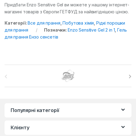
Придбати Enzo Sensitive Gel ви можете у нашому інтернет-
магазині товарів з Європи ГЕТФУД за найвигіднішою ціною.
Категорії:
Все для прання
,
Побутова хімія
,
Рідкі порошки
для прання
Позначки:
Enzo Sensitive Gel 2 in 1
,
Гель
для прання Ензо сенсетів
B
r
a
n
Популярні категорії
d
Клієнту
s