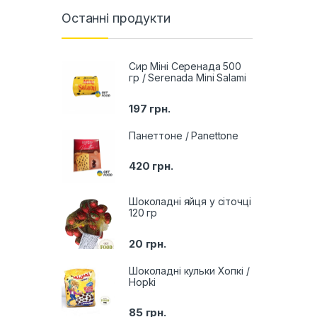
Останні продукти
Сир Міні Серенада 500
гр / Serenada Mini Salami
197
грн.
Панеттоне / Panettone
420
грн.
Шоколадні яйця у сіточці
120 гр
20
грн.
Шоколадні кульки Хопкі /
Hopki
85
грн.