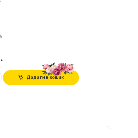
е
а
.
Додати в кошик