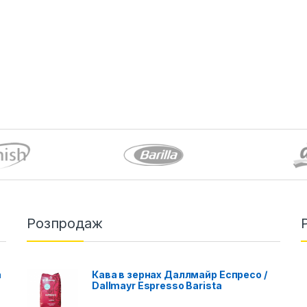
Розпродаж
a
Кава в зернах Даллмайр Еспресо /
Dallmayr Espresso Barista