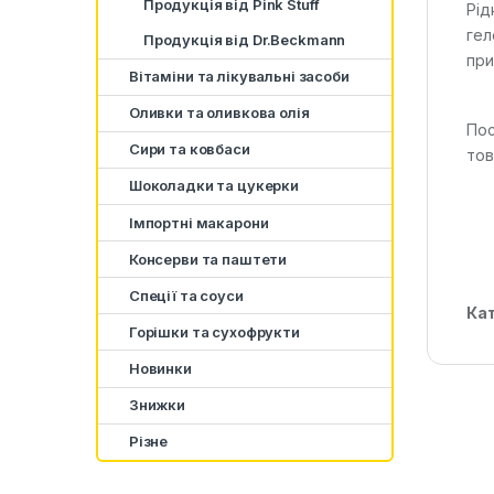
Продукція від Pink Stuff
Рід
гел
Продукція від Dr.Beckmann
при
Вітаміни та лікувальні засоби
Оливки та оливкова олія
Пос
Сири та ковбаси
тов
Шоколадки та цукерки
Імпортні макарони
Консерви та паштети
Спеції та соуси
Кат
Горішки та сухофрукти
Новинки
Знижки
Різне