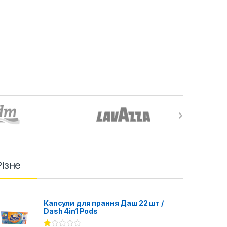
Різне
Капсули для прання Даш 22 шт /
Dash 4in1 Pods