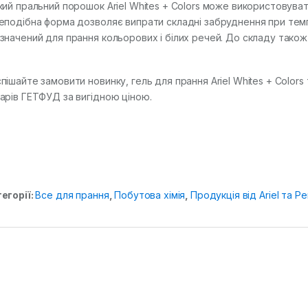
кий пральний порошок Ariel Whites + Colors може використовува
еподібна форма дозволяє випрати складні забруднення при темп
значений для прання кольорових і білих речей. До складу також
пішайте замовити новинку, гель для прання Ariel Whites + Colors
арів ГЕТФУД за вигідною ціною.
егорії:
Все для прання
,
Побутова хімія
,
Продукція від Ariel та Per