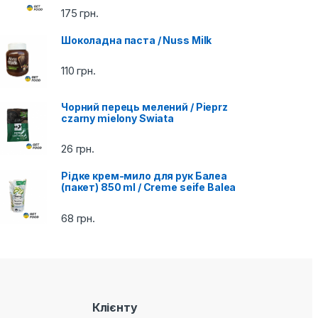
О
175
грн.
ці
не
Шоколадна паста / Nuss Milk
но
в
1.
00
110
грн.
з
5
Чорний перець мелений / Pieprz
czarny mielony Swiata
26
грн.
Рідке крем-мило для рук Балеа
(пакет) 850 ml / Creme seife Balea
68
грн.
Клієнту