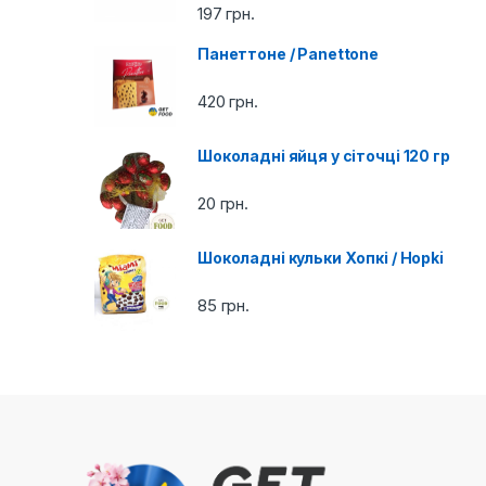
197
грн.
a
Панеттоне / Panettone
r
420
грн.
o
Шоколадні яйця у сіточці 120 гр
u
20
грн.
s
e
Шоколадні кульки Хопкі / Hopki
l
85
грн.