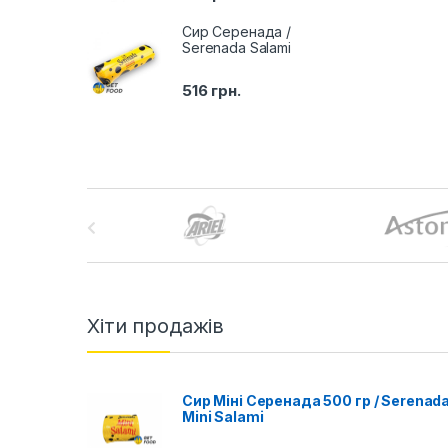
Сир Серенада /
Serenada Salami
516
грн.
B
r
a
n
Хіти продажів
d
Сир Міні Серенада 500 гр / Serenad
s
Mini Salami
C