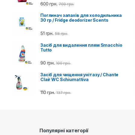
600
грн.
700
грн.
Поглинач запахів для холодильника
30 гр / Fridge deodorizer Scents
51
грн.
58
грн.
Засіб для видалення плям Smacchio
Tutto
90
грн.
100
грн.
Засіб для чищення унітазу / Chante
Clair WC Schiumattiva
110
грн.
137
грн.
Популярні категорії