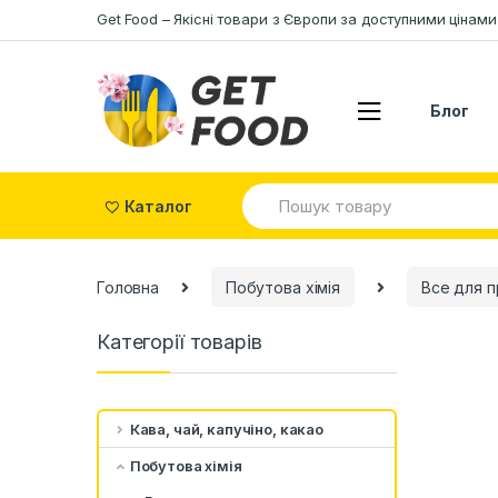
Skip to navigation
Skip to content
Get Food – Якісні товари з Європи за доступними цінами
Блог
S
Каталог
e
a
r
c
Головна
Побутова хімія
Все для п
h
f
o
Категорії товарів
r
:
Кава, чай, капучіно, какао
Побутова хімія