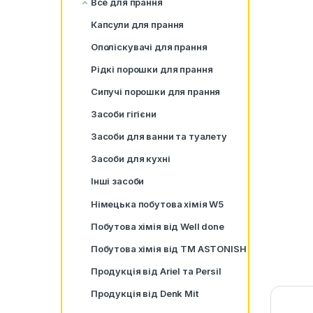
Все для прання
Капсули для прання
Ополіскувачі для прання
Рідкі порошки для прання
Сипучі порошки для прання
Засоби гігієни
Засоби для ванни та туалету
Засоби для кухні
Інші засоби
Німецька побутова хімія W5
Побутова хімія від Well done
Побутова хімія від ТМ ASTONISH
Продукція від Ariel та Persil
Продукція від Denk Mit