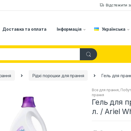
Відстежити 
Доставка та оплата
Інформація
Українська
рання
Рідкі порошки для прання
Гель для пранн
Все для прання
,
Побут
прання
Гель для п
л. / Ariel W