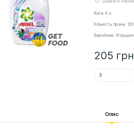
Додати в обран
Вага: 6 л.
Кількість прань: 120
Виробник: Угорщин
205
грн
Q
u
a
n
t
i
t
y
Опис