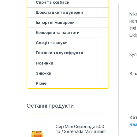
Сири та ковбаси
Шоколадки та цукерки
Nik
неп
Імпортні макарони
тіл
Консерви та паштети
шкі
Спеції та соуси
Горішки та сухофрукти
Куп
Новинки
Знижки
В н
Різне
Останні продукти
Кат
дез
Сир Міні Серенада 500
гр / Serenada Mini Salami