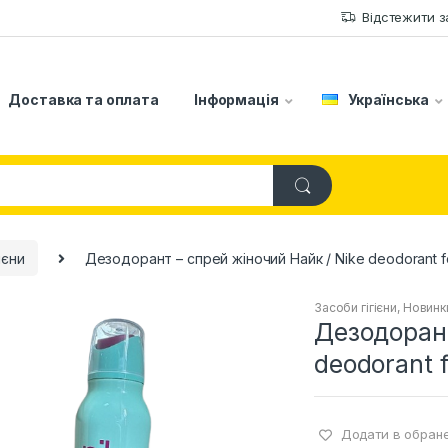
Відстежити 
Доставка та оплата
Інформація
Українська
ієни
Дезодорант – спрей жіночий Найк / Nike deodorant f
Засоби гігієни
,
Новинк
Дезодорант
deodorant 
Додати в обран