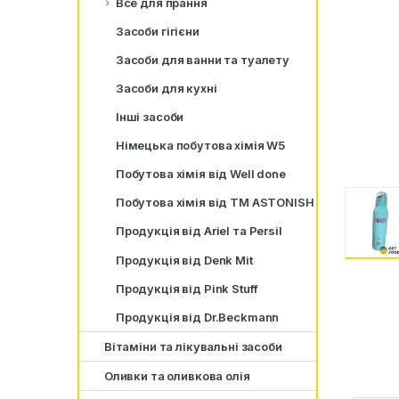
Все для прання
Засоби гігієни
Засоби для ванни та туалету
Засоби для кухні
Інші засоби
Німецька побутова хімія W5
Побутова хімія від Well done
Побутова хімія від ТМ ASTONISH
Продукція від Ariel та Persil
Продукція від Denk Mit
Продукція від Pink Stuff
Продукція від Dr.Beckmann
Вітаміни та лікувальні засоби
Оливки та оливкова олія