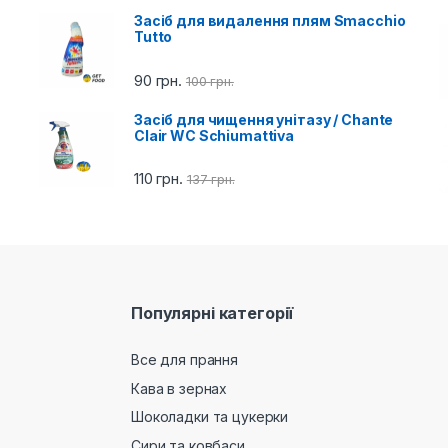
Засіб для видалення плям Smacchio
Tutto
90
грн.
100
грн.
Засіб для чищення унітазу / Chante
Clair WC Schiumattiva
110
грн.
137
грн.
Популярні категорії
Все для прання
Кава в зернах
Шоколадки та цукерки
Сири та ковбаси