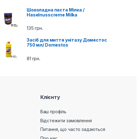
Шоколадна паста Мілка /
Haselnusscreme Milka
135
грн.
Засіб для миття унітазу Доместос
750 мл/ Domestos
81
грн.
Клієнту
Ваш профіль
Відстежити замовлення
Питання, що часто задаються
Про нас