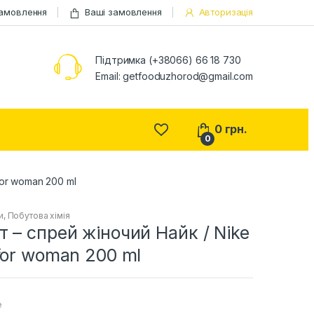
замовлення
Ваші замовлення
Авторизація
Підтримка (+38066) 66 18 730
Email:
getfooduzhorod@gmail.com
0
грн.
0
or woman 200 ml
и
,
Побутова хімія
 – спрей жіночий Найк / Nike
for woman 200 ml
е