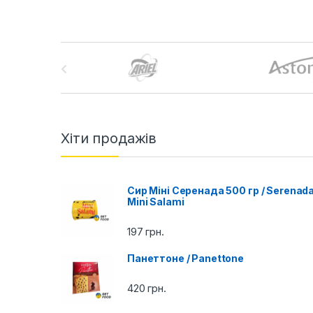
B
r
a
n
Хіти продажів
d
Сир Міні Серенада 500 гр / Serenad
s
Mini Salami
C
197
грн.
a
Панеттоне / Panettone
r
420
грн.
o