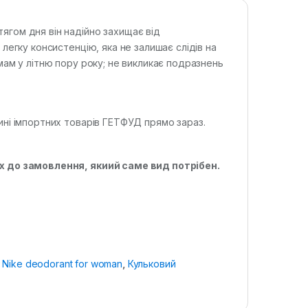
ягом дня він надійно захищає від
легку консистенцію, яка не залишає слідів на
мам у літню пору року; не викликає подразнень
ині імпортних товарів ГЕТФУД прямо зараз.
ах до замовлення, якиий саме вид потрібен.
:
Nike deodorant for woman
,
Кульковий