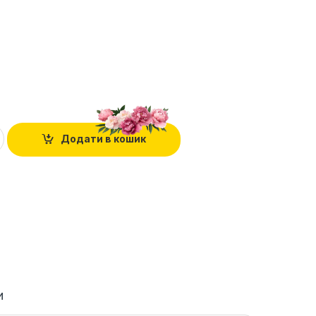
.
Додати в кошик
и