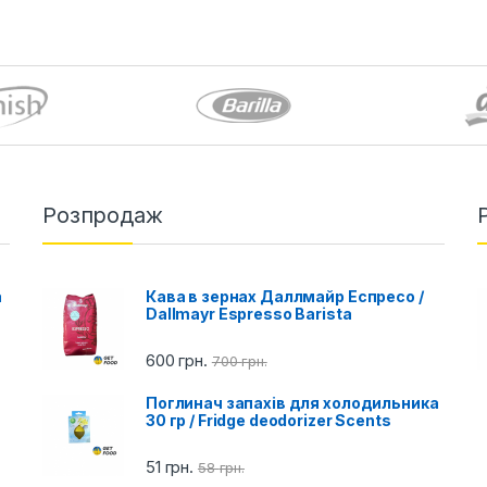
Розпродаж
a
Кава в зернах Даллмайр Еспресо /
Dallmayr Espresso Barista
600
грн.
700
грн.
Поглинач запахів для холодильника
30 гр / Fridge deodorizer Scents
51
грн.
58
грн.