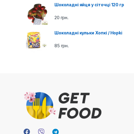
Шоколадні яйця у сіточці 120 гр
u
20
грн.
s
e
Шоколадні кульки Хопкі / Hopki
l
85
грн.