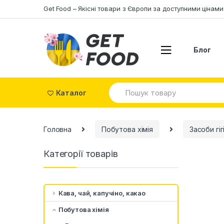
Skip to navigation
Skip to content
Get Food – Якісні товари з Європи за доступними цінами
Блог
S
Каталог
e
a
r
c
Головна
Побутова хімія
Засоби гіг
h
f
o
Категорії товарів
r
:
Кава, чай, капучіно, какао
Побутова хімія