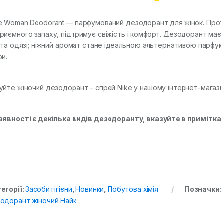
e Woman Deodorant — парфумований дезодорант для жінок. Прот
риємного запаху, підтримує свіжість і комфорт. Дезодорант має 
і та одязі; ніжний аромат стане ідеальною альтернативою парфу
ри.
уйте жіночий дезодорант – спрей Nike у нашому інтернет-магаз
аявності є декілька видів дезодоранту, вказуйте в примітк
егорії:
Засоби гігієни
,
Новинки
,
Побутова хімія
Позначки
одорант жіночий Найк