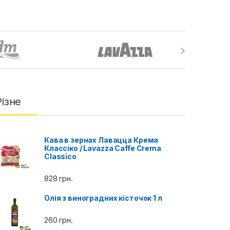
Різне
Кава в зернах Лавацца Крема
Классіко / Lavazza Caffe Crema
Classico
828
грн.
Олія з виноградних кісточок 1 л
260
грн.