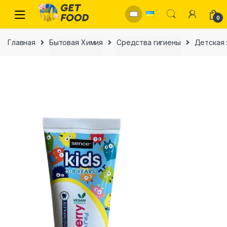
Skip to navigation
Skip to content
0
Главная
Бытовая Химия
Средства гигиены
Детская 