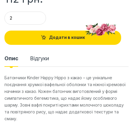
Q
u
a
n
t
Додати в кошик
i
t
y
Опис
Відгуки
Батончики Kinder Happy Hippo з какао – це унікальне
поєднання хрумкої вафельної оболонки та ніжної кремової
начинки з какао. Кожен батончик виготовлений у формі
симпатичного бегемотика, що надає йому особливого
шарму. Зовні вафлі покриті крихтами молочного шоколаду
та повітряного рису, що надає додаткової текстури та
смаку.