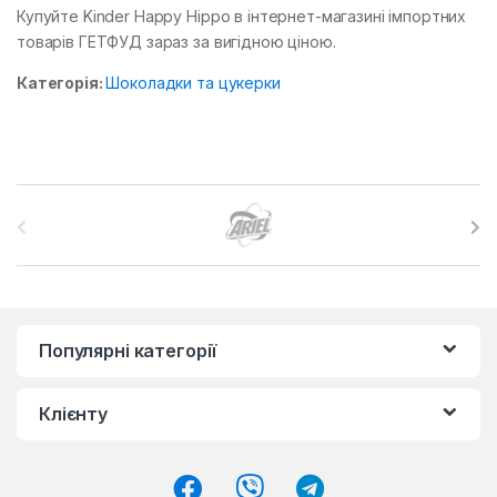
Купуйте Kinder Happy Hippo в інтернет-магазині імпортних
товарів ГЕТФУД зараз за вигідною ціною.
Категорія:
Шоколадки та цукерки
B
r
a
n
Популярні категорії
d
Клієнту
s
C