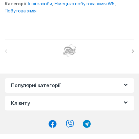
Категорії:
Інші засоби
,
Німецька побутова хімія W5
,
Побутова хімія
B
r
a
n
Популярні категорії
d
Клієнту
s
C
a