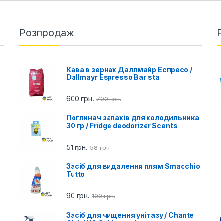
Розпродаж
a
Кава в зернах Даллмайр Еспресо /
Dallmayr Espresso Barista
600
грн.
700
грн.
Поглинач запахів для холодильника
30 гр / Fridge deodorizer Scents
51
грн.
58
грн.
Засіб для видалення плям Smacchio
Tutto
90
грн.
100
грн.
Засіб для чищення унітазу / Chante