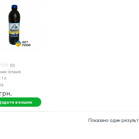
(0)
ик: Іспанія
 1 л.
/a
грн.
одати в кошик
Показано один результ