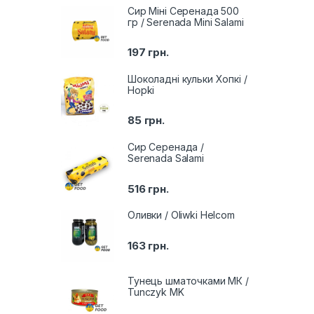
Сир Міні Серенада 500
гр / Serenada Mini Salami
197
грн.
Шоколадні кульки Хопкі /
Hopki
85
грн.
Сир Серенада /
Serenada Salami
516
грн.
Оливки / Oliwki Helcom
163
грн.
Тунець шматочками МК /
Tunczyk MK