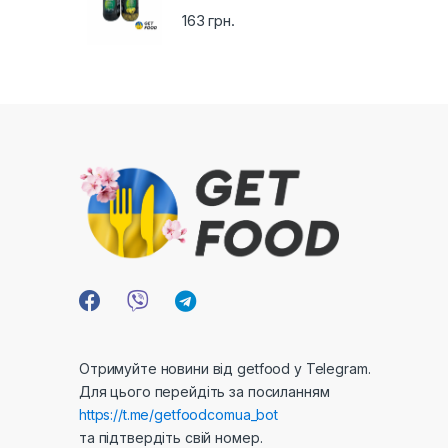
l
163
грн.
Отримуйте новини від getfood у Telegram.
Для цього перейдіть за посиланням
https://t.me/getfoodcomua_bot
та підтвердіть свій номер.