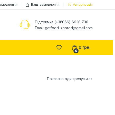
замовлення
Ваші замовлення
Авторизація
Підтримка (+38066) 66 18 730
Email:
getfooduzhorod@gmail.com
0
грн.
0
Показано один результат