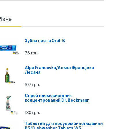
Різне
Зубна паста Oral-B
76
грн.
Alpa Francovka/Альпа Францівка
Лесана
107
грн.
Спрей плямовивідник
концентрований Dr. Beckmann
130
грн.
Таблетки для посудомийної машини
В5/ Dishwasher Tablets W5