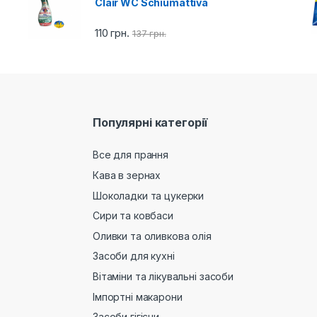
Clair WC Schiumattiva
110
грн.
137
грн.
Популярні категорії
Все для прання
Кава в зернах
Шоколадки та цукерки
Сири та ковбаси
Оливки та оливкова олія
Засоби для кухні
Вітаміни та лікувальні засоби
Імпортні макарони
Засоби гігієни