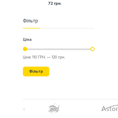
72
грн.
Фільтр
Ціна
Ціна:
110 ГРН.
—
120 грн.
Фільтр
B
r