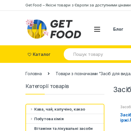
Skip to navigation
Skip to content
Get Food – Якісні товари з Європи за доступними цінами
Блог
S
Каталог
e
a
r
c
Головна
Товари з позначками “Засіб для вид
h
f
Категорії товарів
o
Засі
r
:
Засоб
Кава, чай, капучіно, какао
туале
хімія
Засі
Побутова хімія
іржі
Lava
Вітаміни та лікувальні засоби