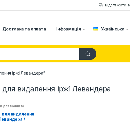
Відстежити 
Доставка та оплата
Інформація
Українська
алення іржі Левандера”
б для видалення іржі Левандера
и для ванни та
ту
,
Новинки
,
Побутова
б для видалення
 Левандера /
ndera Salfuman