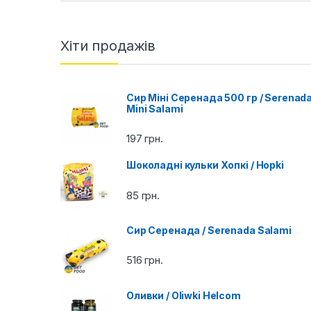
a
n
Хіти продажів
d
Сир Міні Серенада 500 гр / Serenad
s
Mini Salami
C
197
грн.
a
Шоколадні кульки Хопкі / Hopki
r
85
грн.
o
Сир Серенада / Serenada Salami
u
516
грн.
s
e
Оливки / Oliwki Helcom