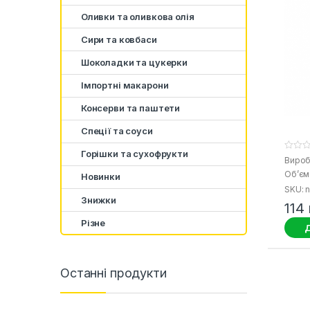
Оливки та оливкова олія
Сири та ковбаси
Шоколадки та цукерки
Імпортні макарони
Консерви та паштети
Спеції та соуси
Горішки та сухофрукти
0
Виробн
o
Об’єм:
u
Новинки
t
SKU: n
o
Знижки
f
114
5
Різне
Д
Останні продукти