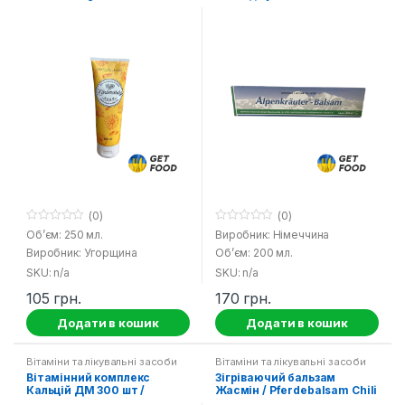
трави
(0)
(0)
0
0
Об’єм: 250 мл.
Виробник: Німеччина
o
o
Виробник: Угорщина
Об’єм: 200 мл.
u
u
t
t
SKU: n/a
SKU: n/a
o
o
f
f
105
грн.
170
грн.
5
5
Додати в кошик
Додати в кошик
Вітаміни та лікувальні засоби
Вітаміни та лікувальні засоби
Вітамінний комплекс
Зігріваючий бальзам
Кальцій ДМ 300 шт /
Жасмін / Pferdebalsam Chili
Calcium D3 DM Mivolis
– Gel Jasmine