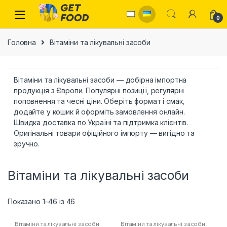
Skip to navigation
Skip to content
0
Головна
Вітаміни та лікувальні засоби
Вітаміни та лікувальні засоби — добірна імпортна
продукція з Європи. Популярні позиції, регулярні
поповнення та чесні ціни. Оберіть формат і смак,
додайте у кошик й оформіть замовлення онлайн.
Швидка доставка по Україні та підтримка клієнтів.
Оригінальні товари офіційного імпорту — вигідно та
зручно.
Вітаміни та лікувальні засоби
Показано 1–46 із 46
Вітаміни та лікувальні засоби
Вітаміни та лікувальні засоби