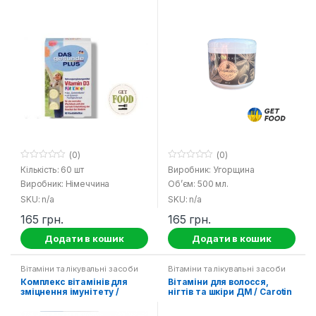
(0)
(0)
0
0
Кількість: 60 шт
Виробник: Угорщина
o
o
Виробник: Німеччина
Об’єм: 500 мл.
u
u
t
t
SKU: n/a
SKU: n/a
o
o
f
f
165
грн.
165
грн.
5
5
Додати в кошик
Додати в кошик
Вітаміни та лікувальні засоби
Вітаміни та лікувальні засоби
Комплекс вітамінів для
Вітаміни для волосся,
зміцнення імунітету /
нігтів та шкіри ДМ / Carotin
Immun komplex DM
Das Gesunde Plus