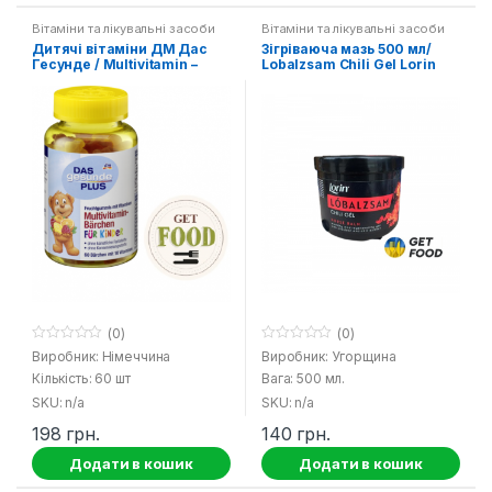
Вітаміни та лікувальні засоби
Вітаміни та лікувальні засоби
Дитячі вітаміни ДМ Дас
Зігріваюча мазь 500 мл/
Гесунде / Multivitamin –
Lobalzsam Chili Gel Lorin
Barchen fur Kinder DM Das
Gesunde Plus
(0)
(0)
0
0
Виробник: Німеччина
Виробник: Угорщина
o
o
Кількість: 60 шт
Вага: 500 мл.
u
u
t
t
SKU: n/a
SKU: n/a
o
o
f
f
198
грн.
140
грн.
5
5
Додати в кошик
Додати в кошик