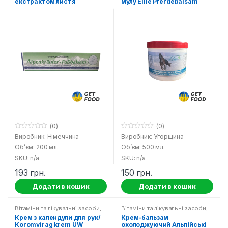
екстрактом листя
мулу Ellie Pferdebalsam
винограду та кінського
каштану(проти варикозу)
(0)
(0)
0
0
Виробник: Німеччина
Виробник: Угорщина
o
o
Об’єм: 200 мл.
Об’єм: 500 мл.
u
u
t
t
SKU: n/a
SKU: n/a
o
o
f
f
193
грн.
150
грн.
5
5
Додати в кошик
Додати в кошик
Вітаміни та лікувальні засоби
,
Вітаміни та лікувальні засоби
,
Засоби гігієни
,
Побутова хімія
Побутова хімія
Крем з календули для рук/
Крем-бальзам
Koromvirag krem UW
охолоджуючий Альпійські