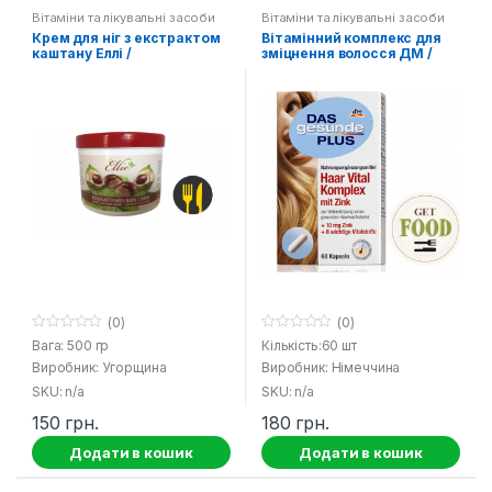
Вітаміни та лікувальні засоби
Вітаміни та лікувальні засоби
Крем для ніг з екстрактом
Вітамінний комплекс для
каштану Еллі /
зміцнення волосся ДМ /
Rosskastanien Bein Creme
Haar Vital Komplex Das
Ellie
Gesunde Plus DM
(0)
(0)
0
0
Вага: 500 гр
Кількість:60 шт
o
o
Виробник: Угорщина
Виробник: Німеччина
u
u
t
t
SKU: n/a
SKU: n/a
o
o
f
f
150
грн.
180
грн.
5
5
Додати в кошик
Додати в кошик