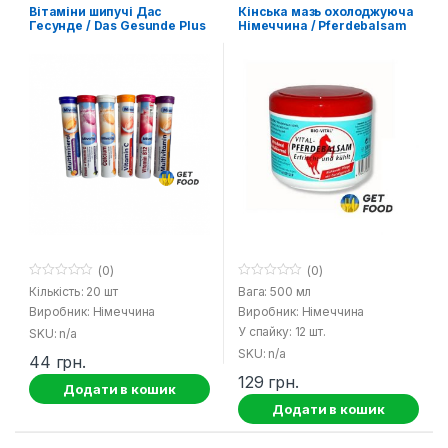
Вітаміни шипучі Дас
Кінська мазь охолоджуюча
Гесунде / Das Gesunde Plus
Німеччина / Pferdebalsam
(0)
(0)
0
0
Кількість: 20 шт
Вага: 500 мл
o
o
Виробник: Німеччина
Виробник: Німеччина
u
u
t
t
У спайку: 12 шт.
SKU: n/a
o
o
f
f
SKU: n/a
44
грн.
5
5
129
грн.
Додати в кошик
Додати в кошик