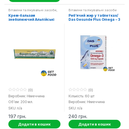
Вітаміни та лікувальні засоби
,
Вітаміни та лікувальні засоби
Побутова хімія
Крем-бальзам
Риб’ячий жир у таблетках/
знеболюючий Альпійські
Das Gesunde Plus Omega – 3
трави з екстрактом коноплі
(0)
(0)
0
0
Виробник: Німеччина
Кількість: 60 шт
o
o
Об’єм: 200 мл.
Виробник: Німеччина
u
u
t
t
SKU: n/a
SKU: n/a
o
o
f
f
197
грн.
240
грн.
5
5
Додати в кошик
Додати в кошик