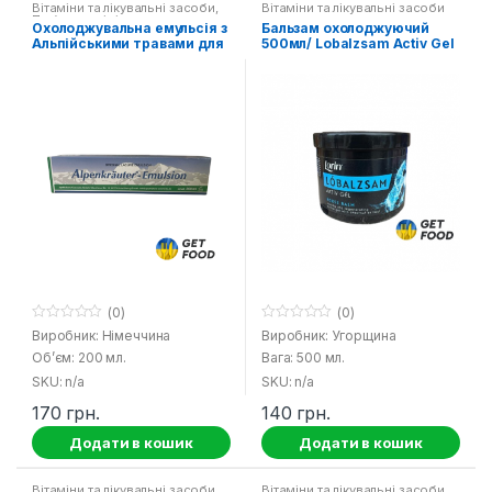
Вітаміни та лікувальні засоби
,
Вітаміни та лікувальні засоби
Побутова хімія
Охолоджувальна емульсія з
Бальзам охолоджуючий
Альпійськими травами для
500мл/ Lobalzsam Activ Gel
зняття болю
Lorin
(0)
(0)
0
0
Виробник: Німеччина
Виробник: Угорщина
o
o
Об’єм: 200 мл.
Вага: 500 мл.
u
u
t
t
SKU: n/a
SKU: n/a
o
o
f
f
170
грн.
140
грн.
5
5
Додати в кошик
Додати в кошик
Вітаміни та лікувальні засоби
Вітаміни та лікувальні засоби