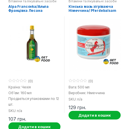
Вітаміни та лікувальні засоби
Вітаміни та лікувальні засоби
Alpa Francovka/Альпа
Кінська мазь зігріваюча
Францівка Лесана
Німеччина/ Pferdebalsam
Erfischt und warmt
(0)
(0)
0
0
Країна: Чехія
Вага: 500 мл
o
o
Об’єм: 160 мл
Виробник: Німеччина
u
u
t
t
Продається упаковками по 12
SKU: n/a
o
o
f
f
шт.
129
грн.
5
5
SKU: n/a
Додати в кошик
107
грн.
Додати в кошик