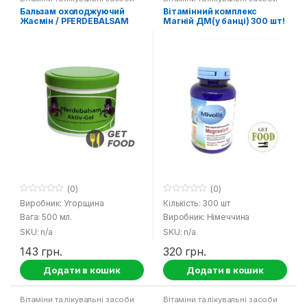
Бальзам охолоджуючий
Вітамінний комплекс
Жасмін / PFERDEBALSAM
Магній ДМ(у банці) 300 шт!
Activ – Gel Jasmine
/ Magnesium DM Mivolis
(0)
(0)
0
0
Виробник: Угорщина
Кількість: 300 шт
o
o
Вага: 500 мл.
Виробник: Німеччина
u
u
t
t
SKU: n/a
SKU: n/a
o
o
f
f
143
грн.
320
грн.
5
5
Додати в кошик
Додати в кошик
Вітаміни та лікувальні засоби
Вітаміни та лікувальні засоби