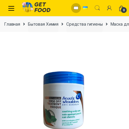
Skip to navigation
Skip to content
0
Главная
Бытовая Химия
Средства гигиены
Маска дл