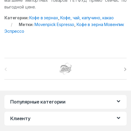
магазине импортных товаров ГЕТФУД прямо сейчас по
выгодной цене.
Категории:
Кофе в зернах
,
Кофе, чай, капучино, какао
Метки:
Movenpick Espresso
,
Кофе в зерна Мовенпик
Эспрессо
B
r
a
n
Популярные категории
d
Клиенту
s