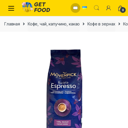
Skip to navigation
Skip to content
0
Главная
Кофе, чай, капучино, какао
Кофе в зернах
Ко