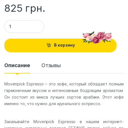
825
грн.
Q
u
a
n
t
В корзину
i
t
y
Описание
Отзывы
Movenpick Espresso – это кофе, который обладает полным
гармоничным вкусом и интенсивным бодрящим ароматом.
Он состоит из микса лучших сортов арабики. Этот кофе
именно то, что нужно для идеального эспрессо.
Заказывайте Movenpick Espresso в нашем интернет-