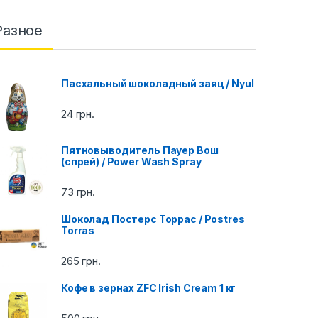
Разное
Пасхальный шоколадный заяц / Nyul
24
грн.
Пятновыводитель Пауер Вош
(спрей) / Power Wash Spray
73
грн.
Шоколад Постерс Торрас / Postres
Torras
265
грн.
Кофе в зернах ZFC Irish Cream 1 кг