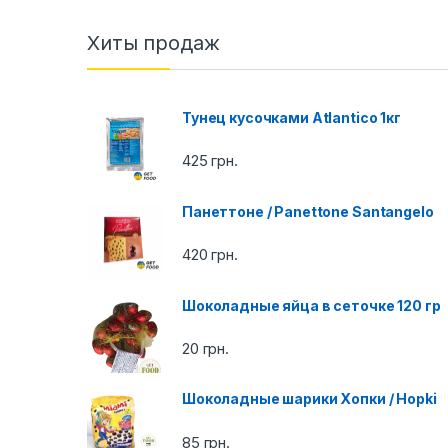
a
n
Хиты продаж
d
Тунец кусочками Atlantico 1кг
s
C
425
грн.
a
Панеттоне / Panettone Santangelo
r
420
грн.
o
Шоколадные яйца в сеточке 120 гр
u
20
грн.
s
e
Шоколадные шарики Хопки / Hopki
l
85
грн.