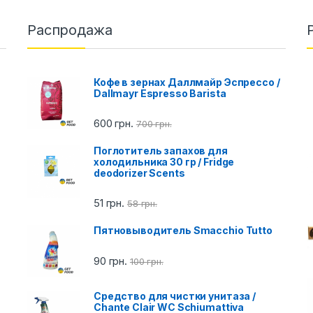
Распродажа
Кофе в зернах Даллмайр Эспрессо /
Dallmayr Espresso Barista
600
грн.
700
грн.
Поглотитель запахов для
холодильника 30 гр / Fridge
deodorizer Scents
51
грн.
58
грн.
Пятновыводитель Smacchio Tutto
90
грн.
100
грн.
Cредство для чистки унитаза /
Chante Clair WC Schiumattiva