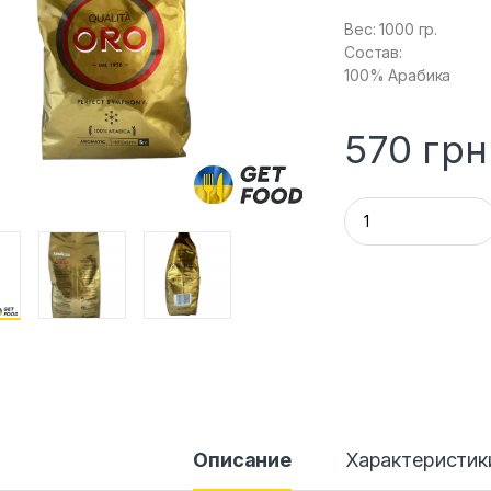
Вес: 1000 гр.
Состав:
100% Арабика
570
грн
Q
u
a
n
t
i
t
y
Описание
Характеристик