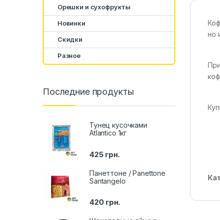
Орешки и сухофрукты
Коф
Новинки
но 
Скидки
Разное
При
коф
Последние продукты
Куп
Тунец кусочками
Atlantico 1кг
425
грн.
Панеттоне / Panettone
Ка
Santangelo
420
грн.