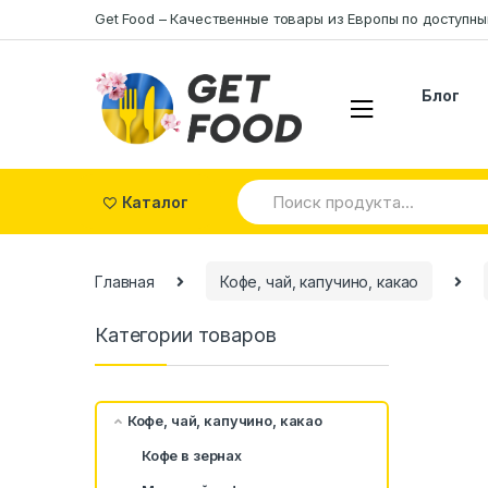
Skip to navigation
Skip to content
Get Food – Качественные товары из Eвропы по доступн
Блог
S
Каталог
e
a
r
c
Главная
Кофе, чай, капучино, какао
h
f
o
Категории товаров
r
:
Кофе, чай, капучино, какао
Кофе в зернах