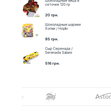
Шоколадные яйца в
сеточке 120 гр
20
грн.
Шоколадные шарики
Хопки / Hopki
85
грн.
Сыр Серенада /
Serenada Salami
516
грн.
B
r