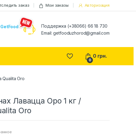
тследить заказ
Мои заказы
Авторизация
Поддержка (+38066) 66 18 730
GetFood
Email:
getfooduzhorod@gmail.com
0
грн.
0
 Qualita Oro
нах Лавацца Оро 1 кг /
alita Oro
ранное