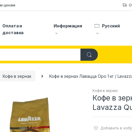
ым ценам
О
Оплата и
Информация
Русский
доставка
Кофе в зернах
Кофе в зернах Лавацца Оро 1 кг / Lavazza
Кофе в зернах
Кофе в зер
Lavazza Qu
Добавить в изб