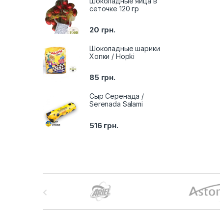
Шоколадные яйца в
сеточке 120 гр
20
грн.
Шоколадные шарики
Хопки / Hopki
85
грн.
Сыр Серенада /
Serenada Salami
516
грн.
B
r