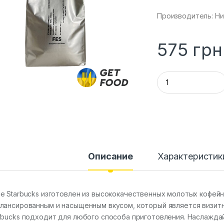
Производитель: Н
575
грн
Q
u
a
n
t
i
t
y
Описание
Характеристик
е Starbucks изготовлен из высококачественных молотых кофей
лансированным и насыщенным вкусом, который является визитно
rbucks подходит для любого способа приготовления. Наслаждай