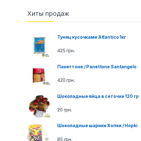
a
n
Хиты продаж
d
Тунец кусочками Atlantico 1кг
s
C
425
грн.
a
Панеттоне / Panettone Santangelo
r
420
грн.
o
Шоколадные яйца в сеточке 120 гр
u
20
грн.
s
e
Шоколадные шарики Хопки / Hopki
l
85
грн.