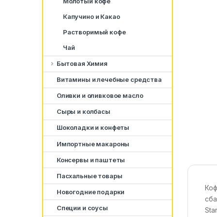
Молотый кофе
Капучино и Какао
Растворимый кофе
Чай
Бытовая Химия
Витамины и лечебные средства
Оливки и оливковое масло
Сыры и колбасы
Шоколадки и конфеты
Импортные макароны
Консервы и паштеты
Пасхальные товары
Коф
Новогодние подарки
сба
Специи и соусы
Sta