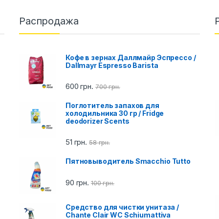
Распродажа
Кофе в зернах Даллмайр Эспрессо /
Dallmayr Espresso Barista
600
грн.
700
грн.
Поглотитель запахов для
холодильника 30 гр / Fridge
deodorizer Scents
51
грн.
58
грн.
Пятновыводитель Smacchio Tutto
90
грн.
100
грн.
Cредство для чистки унитаза /
Chante Clair WC Schiumattiva