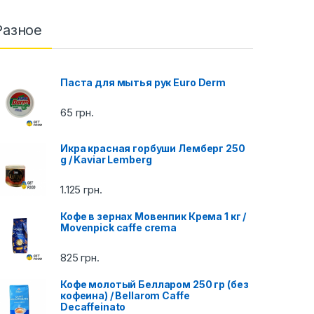
Разное
Паста для мытья рук Euro Derm
65
грн.
Икра красная горбуши Лемберг 250
g / Kaviar Lemberg
1.125
грн.
Кофе в зернах Мовенпик Крема 1 кг /
Movenpick caffe crema
825
грн.
Кофе молотый Белларом 250 гр (без
кофеина) / Bellarom Caffe
Decaffeinato