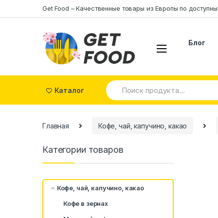
Skip to navigation
Skip to content
Get Food – Качественные товары из Eвропы по доступн
Блог
S
Каталог
e
a
r
c
Главная
Кофе, чай, капучино, какао
h
f
o
Категории товаров
r
:
Кофе, чай, капучино, какао
Кофе в зернах