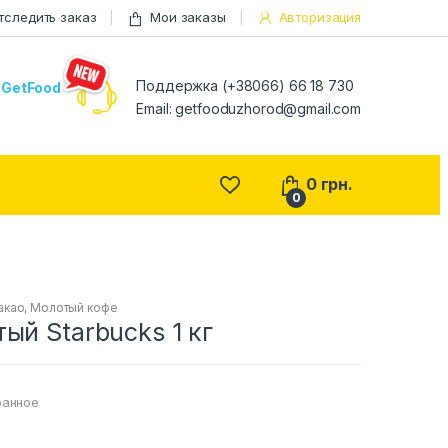
тследить заказ
Мои заказы
Авторизация
Поддержка (+38066) 66 18 730
GetFood
Email:
getfooduzhorod@gmail.com
0
грн.
0
какао
,
Молотый кофе
ый Starbucks 1 кг
ранное