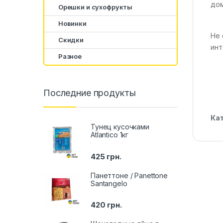
дом
Орешки и сухофрукты
Новинки
Не 
Скидки
инт
Разное
Последние продукты
Ка
Тунец кусочками
Atlantico 1кг
425
грн.
Панеттоне / Panettone
Santangelo
420
грн.