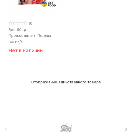
(0)
0
Вес: 60 гр
o
Производитель: Польша
u
t
SKU: n/a
o
f
Нет в наличии
5
Отображение единственного товара
B