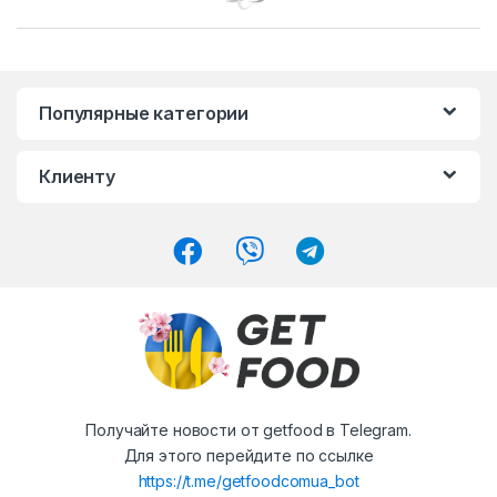
r
a
n
Популярные категории
d
Клиенту
s
C
a
r
o
u
Получайте новости от getfood в Telegram.
s
Для этого перейдите по ссылке
https://t.me/getfoodcomua_bot